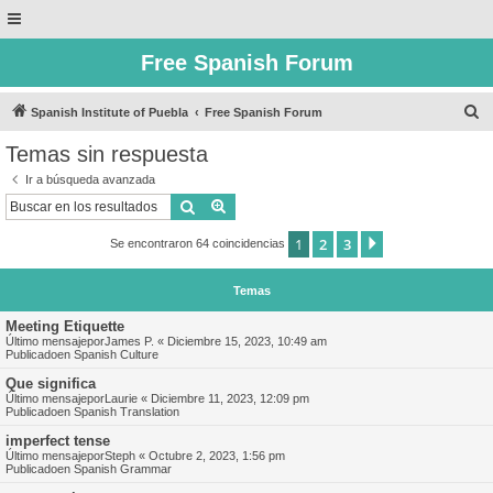
Free Spanish Forum
B
Spanish Institute of Puebla
Free Spanish Forum
u
Temas sin respuesta
s
Ir a búsqueda avanzada
c
Buscar
Búsqueda avanzada
a
1
2
3
Siguiente
Se encontraron 64 coincidencias
r
Temas
Meeting Etiquette
Último mensajepor
James P.
«
Diciembre 15, 2023, 10:49 am
Publicadoen
Spanish Culture
Que significa
Último mensajepor
Laurie
«
Diciembre 11, 2023, 12:09 pm
Publicadoen
Spanish Translation
imperfect tense
Último mensajepor
Steph
«
Octubre 2, 2023, 1:56 pm
Publicadoen
Spanish Grammar