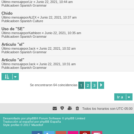
Último mensajepor
Liz
«
Junio 22, 2021, 10:44 am
Publicadoen
Spanish Grammar
Chido
Último mensajepor
ALEX
«
Junio 22, 2021, 10:37 am
Publicadoen
Spanish Culture
Uso de "SE"
Último mensajepor
Kathleen
«
Junio 22, 2021, 10:35 am
Publicadoen
Spanish Grammar
Articulo "el"
Último mensajepor
Jack
«
Junio 22, 2021, 10:32 am
Publicadoen
Spanish Grammar
Articulo "el"
Último mensajepor
Jack
«
Junio 22, 2021, 10:31 am
Publicadoen
Spanish Grammar
1
2
3
Siguiente
Se encontraron 64 coincidencias
Ir a
Todos los horarios son
UTC-05:00
Desarrollado por
phpBB
® Forum Software © phpBB Limited
Traducción al español por
phpBB España
Style proflat © 2017
Mazeltof