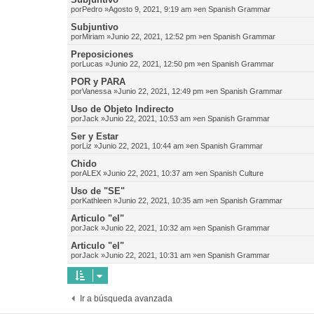
por
Pedro
»Agosto 9, 2021, 9:19 am »en
Spanish Grammar
Subjuntivo
por
Miriam
»Junio 22, 2021, 12:52 pm »en
Spanish Grammar
Preposiciones
por
Lucas
»Junio 22, 2021, 12:50 pm »en
Spanish Grammar
POR y PARA
por
Vanessa
»Junio 22, 2021, 12:49 pm »en
Spanish Grammar
Uso de Objeto Indirecto
por
Jack
»Junio 22, 2021, 10:53 am »en
Spanish Grammar
Ser y Estar
por
Liz
»Junio 22, 2021, 10:44 am »en
Spanish Grammar
Chido
por
ALEX
»Junio 22, 2021, 10:37 am »en
Spanish Culture
Uso de "SE"
por
Kathleen
»Junio 22, 2021, 10:35 am »en
Spanish Grammar
Articulo "el"
por
Jack
»Junio 22, 2021, 10:32 am »en
Spanish Grammar
Articulo "el"
por
Jack
»Junio 22, 2021, 10:31 am »en
Spanish Grammar
Ir a búsqueda avanzada