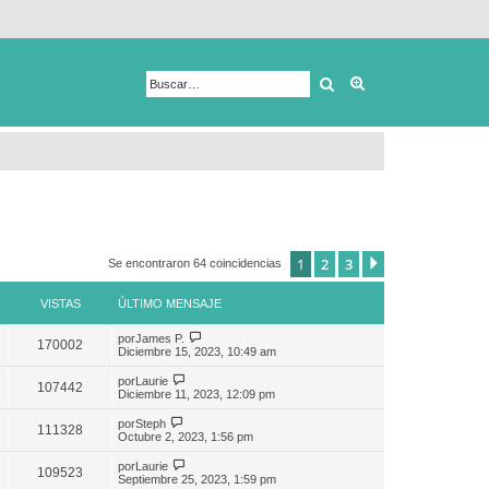
Buscar
Búsqueda avanza
1
2
3
Siguiente
Se encontraron 64 coincidencias
VISTAS
ÚLTIMO MENSAJE
por
James P.
170002
Diciembre 15, 2023, 10:49 am
por
Laurie
107442
Diciembre 11, 2023, 12:09 pm
por
Steph
111328
Octubre 2, 2023, 1:56 pm
por
Laurie
109523
Septiembre 25, 2023, 1:59 pm