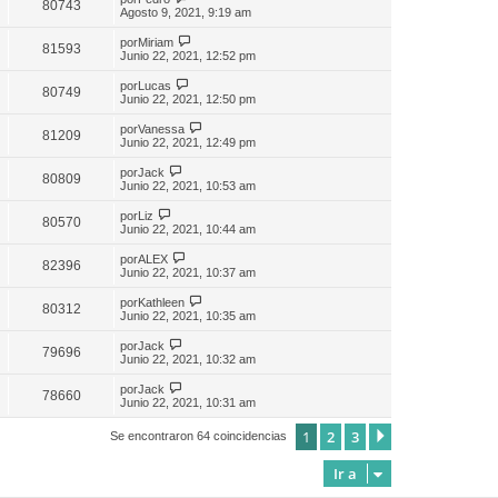
80743
Agosto 9, 2021, 9:19 am
por
Miriam
81593
Junio 22, 2021, 12:52 pm
por
Lucas
80749
Junio 22, 2021, 12:50 pm
por
Vanessa
81209
Junio 22, 2021, 12:49 pm
por
Jack
80809
Junio 22, 2021, 10:53 am
por
Liz
80570
Junio 22, 2021, 10:44 am
por
ALEX
82396
Junio 22, 2021, 10:37 am
por
Kathleen
80312
Junio 22, 2021, 10:35 am
por
Jack
79696
Junio 22, 2021, 10:32 am
por
Jack
78660
Junio 22, 2021, 10:31 am
1
2
3
Siguiente
Se encontraron 64 coincidencias
Ir a