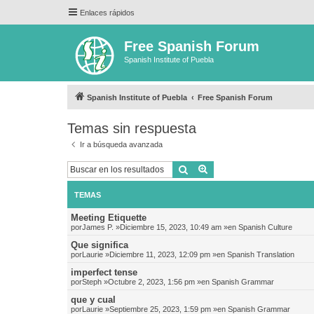
Enlaces rápidos
Free Spanish Forum
Spanish Institute of Puebla
Spanish Institute of Puebla
Free Spanish Forum
Temas sin respuesta
Ir a búsqueda avanzada
Buscar
Búsqueda avanzada
TEMAS
Meeting Etiquette
por
James P.
»Diciembre 15, 2023, 10:49 am »en
Spanish Culture
Que significa
por
Laurie
»Diciembre 11, 2023, 12:09 pm »en
Spanish Translation
imperfect tense
por
Steph
»Octubre 2, 2023, 1:56 pm »en
Spanish Grammar
que y cual
por
Laurie
»Septiembre 25, 2023, 1:59 pm »en
Spanish Grammar