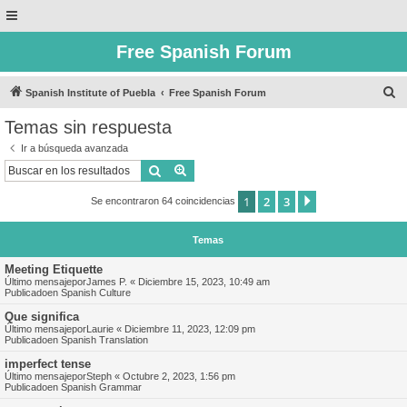
Free Spanish Forum
B
Spanish Institute of Puebla
Free Spanish Forum
u
Temas sin respuesta
s
Ir a búsqueda avanzada
c
Buscar
Búsqueda avanzada
a
1
2
3
Siguiente
Se encontraron 64 coincidencias
r
Temas
Meeting Etiquette
Último mensajepor
James P.
«
Diciembre 15, 2023, 10:49 am
Publicadoen
Spanish Culture
Que significa
Último mensajepor
Laurie
«
Diciembre 11, 2023, 12:09 pm
Publicadoen
Spanish Translation
imperfect tense
Último mensajepor
Steph
«
Octubre 2, 2023, 1:56 pm
Publicadoen
Spanish Grammar