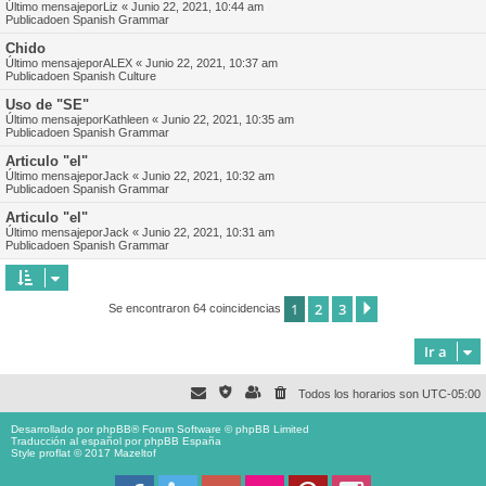
Último mensajepor
Liz
«
Junio 22, 2021, 10:44 am
Publicadoen
Spanish Grammar
Chido
Último mensajepor
ALEX
«
Junio 22, 2021, 10:37 am
Publicadoen
Spanish Culture
Uso de "SE"
Último mensajepor
Kathleen
«
Junio 22, 2021, 10:35 am
Publicadoen
Spanish Grammar
Articulo "el"
Último mensajepor
Jack
«
Junio 22, 2021, 10:32 am
Publicadoen
Spanish Grammar
Articulo "el"
Último mensajepor
Jack
«
Junio 22, 2021, 10:31 am
Publicadoen
Spanish Grammar
1
2
3
Siguiente
Se encontraron 64 coincidencias
Ir a
Todos los horarios son
UTC-05:00
Desarrollado por
phpBB
® Forum Software © phpBB Limited
Traducción al español por
phpBB España
Style proflat © 2017
Mazeltof