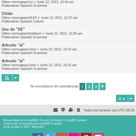
Último mensajepor
Liz
«
Junio 22, 2021, 10:44 am
Publicadoen
Spanish Grammar
Chido
Último mensajepor
ALEX
«
Junio 22, 2021, 10:37 am
Publicadoen
Spanish Culture
Uso de "SE"
Último mensajepor
Kathleen
«
Junio 22, 2021, 10:35 am
Publicadoen
Spanish Grammar
Articulo "el"
Último mensajepor
Jack
«
Junio 22, 2021, 10:32 am
Publicadoen
Spanish Grammar
Articulo "el"
Último mensajepor
Jack
«
Junio 22, 2021, 10:31 am
Publicadoen
Spanish Grammar
1
2
3
Siguiente
Se encontraron 64 coincidencias
Ir a
Todos los horarios son
UTC-05:00
Desarrollado por
phpBB
® Forum Software © phpBB Limited
Traducción al español por
phpBB España
Style proflat © 2017
Mazeltof