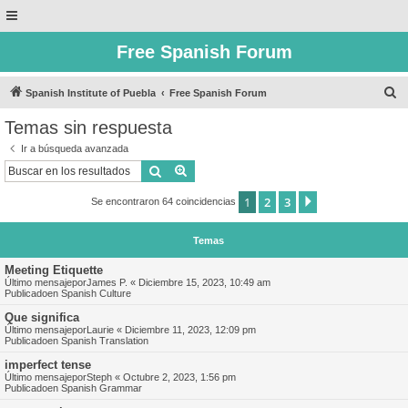
Free Spanish Forum
B
Spanish Institute of Puebla
Free Spanish Forum
u
Temas sin respuesta
s
Ir a búsqueda avanzada
c
Buscar
Búsqueda avanzada
a
1
2
3
Siguiente
Se encontraron 64 coincidencias
r
Temas
Meeting Etiquette
Último mensajepor
James P.
«
Diciembre 15, 2023, 10:49 am
Publicadoen
Spanish Culture
Que significa
Último mensajepor
Laurie
«
Diciembre 11, 2023, 12:09 pm
Publicadoen
Spanish Translation
imperfect tense
Último mensajepor
Steph
«
Octubre 2, 2023, 1:56 pm
Publicadoen
Spanish Grammar