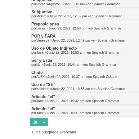
por
Pedro
»Agosto 9, 2021, 9:19 am »en
Spanish Grammar
Subjuntivo
por
Miriam
»Junio 22, 2021, 12:52 pm »en
Spanish Grammar
Preposiciones
por
Lucas
»Junio 22, 2021, 12:50 pm »en
Spanish Grammar
POR y PARA
por
Vanessa
»Junio 22, 2021, 12:49 pm »en
Spanish Grammar
Uso de Objeto Indirecto
por
Jack
»Junio 22, 2021, 10:53 am »en
Spanish Grammar
Ser y Estar
por
Liz
»Junio 22, 2021, 10:44 am »en
Spanish Grammar
Chido
por
ALEX
»Junio 22, 2021, 10:37 am »en
Spanish Culture
Uso de "SE"
por
Kathleen
»Junio 22, 2021, 10:35 am »en
Spanish Grammar
Articulo "el"
por
Jack
»Junio 22, 2021, 10:32 am »en
Spanish Grammar
Articulo "el"
por
Jack
»Junio 22, 2021, 10:31 am »en
Spanish Grammar
Ir a búsqueda avanzada