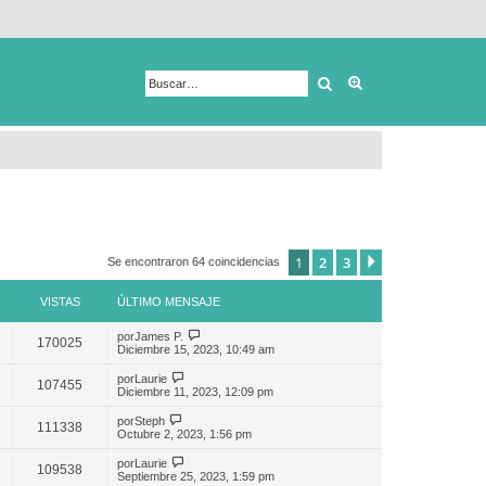
Buscar
Búsqueda avanza
1
2
3
Siguiente
Se encontraron 64 coincidencias
VISTAS
ÚLTIMO MENSAJE
por
James P.
170025
Diciembre 15, 2023, 10:49 am
por
Laurie
107455
Diciembre 11, 2023, 12:09 pm
por
Steph
111338
Octubre 2, 2023, 1:56 pm
por
Laurie
109538
Septiembre 25, 2023, 1:59 pm