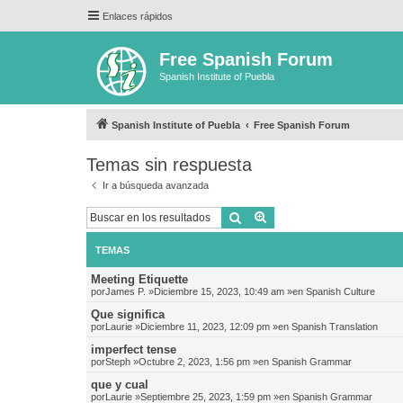
Enlaces rápidos
Free Spanish Forum
Spanish Institute of Puebla
Spanish Institute of Puebla
Free Spanish Forum
Temas sin respuesta
Ir a búsqueda avanzada
Buscar
Búsqueda avanzada
TEMAS
Meeting Etiquette
por
James P.
»Diciembre 15, 2023, 10:49 am »en
Spanish Culture
Que significa
por
Laurie
»Diciembre 11, 2023, 12:09 pm »en
Spanish Translation
imperfect tense
por
Steph
»Octubre 2, 2023, 1:56 pm »en
Spanish Grammar
que y cual
por
Laurie
»Septiembre 25, 2023, 1:59 pm »en
Spanish Grammar