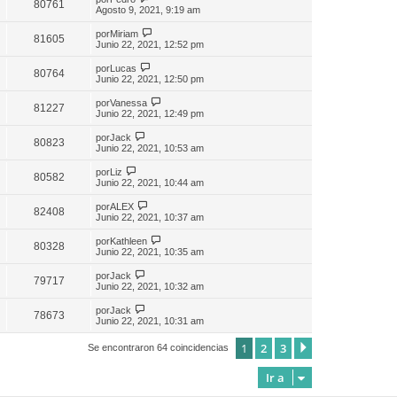
80761
Agosto 9, 2021, 9:19 am
por
Miriam
81605
Junio 22, 2021, 12:52 pm
por
Lucas
80764
Junio 22, 2021, 12:50 pm
por
Vanessa
81227
Junio 22, 2021, 12:49 pm
por
Jack
80823
Junio 22, 2021, 10:53 am
por
Liz
80582
Junio 22, 2021, 10:44 am
por
ALEX
82408
Junio 22, 2021, 10:37 am
por
Kathleen
80328
Junio 22, 2021, 10:35 am
por
Jack
79717
Junio 22, 2021, 10:32 am
por
Jack
78673
Junio 22, 2021, 10:31 am
1
2
3
Siguiente
Se encontraron 64 coincidencias
Ir a