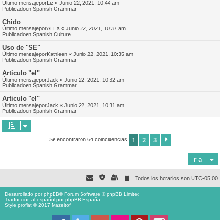
Último mensajepor
Liz
«
Junio 22, 2021, 10:44 am
Publicadoen
Spanish Grammar
Chido
Último mensajepor
ALEX
«
Junio 22, 2021, 10:37 am
Publicadoen
Spanish Culture
Uso de "SE"
Último mensajepor
Kathleen
«
Junio 22, 2021, 10:35 am
Publicadoen
Spanish Grammar
Articulo "el"
Último mensajepor
Jack
«
Junio 22, 2021, 10:32 am
Publicadoen
Spanish Grammar
Articulo "el"
Último mensajepor
Jack
«
Junio 22, 2021, 10:31 am
Publicadoen
Spanish Grammar
1
2
3
Siguiente
Se encontraron 64 coincidencias
Ir a
Todos los horarios son
UTC-05:00
Desarrollado por
phpBB
® Forum Software © phpBB Limited
Traducción al español por
phpBB España
Style proflat © 2017
Mazeltof