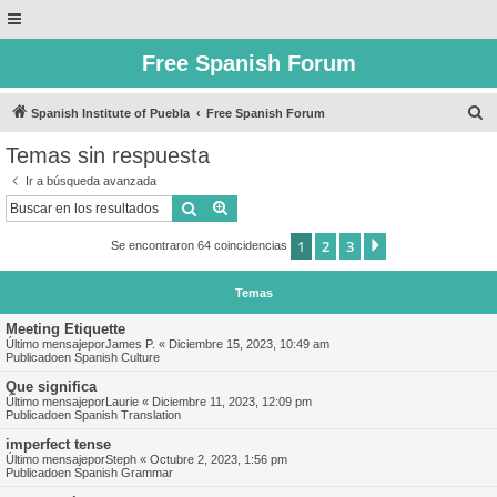
Free Spanish Forum
B
Spanish Institute of Puebla
Free Spanish Forum
u
Temas sin respuesta
s
Ir a búsqueda avanzada
c
Buscar
Búsqueda avanzada
a
1
2
3
Siguiente
Se encontraron 64 coincidencias
r
Temas
Meeting Etiquette
Último mensajepor
James P.
«
Diciembre 15, 2023, 10:49 am
Publicadoen
Spanish Culture
Que significa
Último mensajepor
Laurie
«
Diciembre 11, 2023, 12:09 pm
Publicadoen
Spanish Translation
imperfect tense
Último mensajepor
Steph
«
Octubre 2, 2023, 1:56 pm
Publicadoen
Spanish Grammar