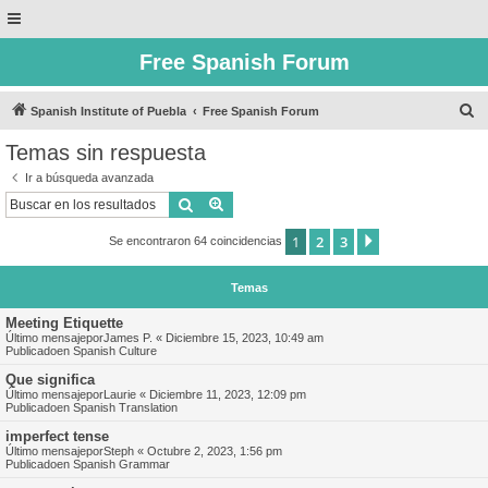
Free Spanish Forum
B
Spanish Institute of Puebla
Free Spanish Forum
u
Temas sin respuesta
s
Ir a búsqueda avanzada
c
Buscar
Búsqueda avanzada
a
1
2
3
Siguiente
Se encontraron 64 coincidencias
r
Temas
Meeting Etiquette
Último mensajepor
James P.
«
Diciembre 15, 2023, 10:49 am
Publicadoen
Spanish Culture
Que significa
Último mensajepor
Laurie
«
Diciembre 11, 2023, 12:09 pm
Publicadoen
Spanish Translation
imperfect tense
Último mensajepor
Steph
«
Octubre 2, 2023, 1:56 pm
Publicadoen
Spanish Grammar