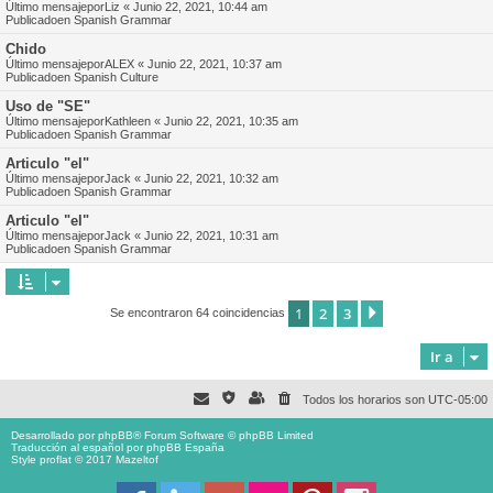
Último mensajepor
Liz
«
Junio 22, 2021, 10:44 am
Publicadoen
Spanish Grammar
Chido
Último mensajepor
ALEX
«
Junio 22, 2021, 10:37 am
Publicadoen
Spanish Culture
Uso de "SE"
Último mensajepor
Kathleen
«
Junio 22, 2021, 10:35 am
Publicadoen
Spanish Grammar
Articulo "el"
Último mensajepor
Jack
«
Junio 22, 2021, 10:32 am
Publicadoen
Spanish Grammar
Articulo "el"
Último mensajepor
Jack
«
Junio 22, 2021, 10:31 am
Publicadoen
Spanish Grammar
1
2
3
Siguiente
Se encontraron 64 coincidencias
Ir a
Todos los horarios son
UTC-05:00
Desarrollado por
phpBB
® Forum Software © phpBB Limited
Traducción al español por
phpBB España
Style proflat © 2017
Mazeltof