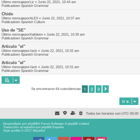
Último mensajepor
Liz
«
Junio 22, 2021, 10:44 am
Publicadoen
Spanish Grammar
Chido
Último mensajepor
ALEX
«
Junio 22, 2021, 10:37 am
Publicadoen
Spanish Culture
Uso de "SE"
Último mensajepor
Kathleen
«
Junio 22, 2021, 10:35 am
Publicadoen
Spanish Grammar
Articulo "el"
Último mensajepor
Jack
«
Junio 22, 2021, 10:32 am
Publicadoen
Spanish Grammar
Articulo "el"
Último mensajepor
Jack
«
Junio 22, 2021, 10:31 am
Publicadoen
Spanish Grammar
1
2
3
Siguiente
Se encontraron 64 coincidencias
Ir a
Todos los horarios son
UTC-05:00
Desarrollado por
phpBB
® Forum Software © phpBB Limited
Traducción al español por
phpBB España
Style proflat © 2017
Mazeltof