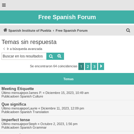
Free Spanish Forum
B
Spanish Institute of Puebla
Free Spanish Forum
u
Temas sin respuesta
s
Ir a búsqueda avanzada
c
Buscar
Búsqueda avanzada
a
1
2
3
Siguiente
Se encontraron 64 coincidencias
r
Temas
Meeting Etiquette
Último mensajepor
James P.
«
Diciembre 15, 2023, 10:49 am
Publicadoen
Spanish Culture
Que significa
Último mensajepor
Laurie
«
Diciembre 11, 2023, 12:09 pm
Publicadoen
Spanish Translation
imperfect tense
Último mensajepor
Steph
«
Octubre 2, 2023, 1:56 pm
Publicadoen
Spanish Grammar