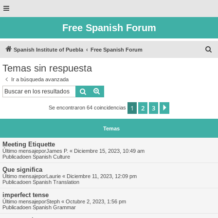
Free Spanish Forum
B
Spanish Institute of Puebla
Free Spanish Forum
u
Temas sin respuesta
s
Ir a búsqueda avanzada
c
Buscar
Búsqueda avanzada
a
1
2
3
Siguiente
Se encontraron 64 coincidencias
r
Temas
Meeting Etiquette
Último mensajepor
James P.
«
Diciembre 15, 2023, 10:49 am
Publicadoen
Spanish Culture
Que significa
Último mensajepor
Laurie
«
Diciembre 11, 2023, 12:09 pm
Publicadoen
Spanish Translation
imperfect tense
Último mensajepor
Steph
«
Octubre 2, 2023, 1:56 pm
Publicadoen
Spanish Grammar