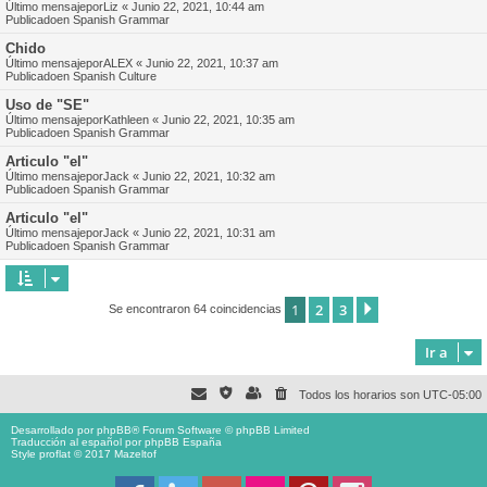
Último mensajepor
Liz
«
Junio 22, 2021, 10:44 am
Publicadoen
Spanish Grammar
Chido
Último mensajepor
ALEX
«
Junio 22, 2021, 10:37 am
Publicadoen
Spanish Culture
Uso de "SE"
Último mensajepor
Kathleen
«
Junio 22, 2021, 10:35 am
Publicadoen
Spanish Grammar
Articulo "el"
Último mensajepor
Jack
«
Junio 22, 2021, 10:32 am
Publicadoen
Spanish Grammar
Articulo "el"
Último mensajepor
Jack
«
Junio 22, 2021, 10:31 am
Publicadoen
Spanish Grammar
1
2
3
Siguiente
Se encontraron 64 coincidencias
Ir a
Todos los horarios son
UTC-05:00
Desarrollado por
phpBB
® Forum Software © phpBB Limited
Traducción al español por
phpBB España
Style proflat © 2017
Mazeltof