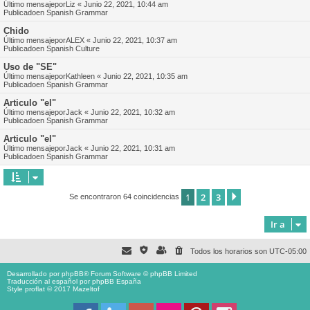
Último mensajepor
Liz
«
Junio 22, 2021, 10:44 am
Publicadoen
Spanish Grammar
Chido
Último mensajepor
ALEX
«
Junio 22, 2021, 10:37 am
Publicadoen
Spanish Culture
Uso de "SE"
Último mensajepor
Kathleen
«
Junio 22, 2021, 10:35 am
Publicadoen
Spanish Grammar
Articulo "el"
Último mensajepor
Jack
«
Junio 22, 2021, 10:32 am
Publicadoen
Spanish Grammar
Articulo "el"
Último mensajepor
Jack
«
Junio 22, 2021, 10:31 am
Publicadoen
Spanish Grammar
1
2
3
Siguiente
Se encontraron 64 coincidencias
Ir a
Todos los horarios son
UTC-05:00
Desarrollado por
phpBB
® Forum Software © phpBB Limited
Traducción al español por
phpBB España
Style proflat © 2017
Mazeltof