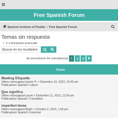
Free Spanish Forum
B
Spanish Institute of Puebla
Free Spanish Forum
u
Temas sin respuesta
s
Ir a búsqueda avanzada
c
Buscar
Búsqueda avanzada
a
1
2
3
Siguiente
Se encontraron 64 coincidencias
r
Temas
Meeting Etiquette
Último mensajepor
James P.
«
Diciembre 15, 2023, 10:49 am
Publicadoen
Spanish Culture
Que significa
Último mensajepor
Laurie
«
Diciembre 11, 2023, 12:09 pm
Publicadoen
Spanish Translation
imperfect tense
Último mensajepor
Steph
«
Octubre 2, 2023, 1:56 pm
Publicadoen
Spanish Grammar