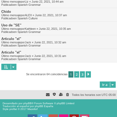
Último mensajepor
Liz
«
Junio 22, 2021, 10:44 am
Publicadoen
Spanish Grammar
Chido
Último mensajepor
ALEX
«
Junio 22, 2021, 10:37 am
Publicadoen
Spanish Culture
Uso de "SE"
Último mensajepor
Kathleen
«
Junio 22, 2021, 10:35 am
Publicadoen
Spanish Grammar
Articulo "el"
Último mensajepor
Jack
«
Junio 22, 2021, 10:32 am
Publicadoen
Spanish Grammar
Articulo "el"
Último mensajepor
Jack
«
Junio 22, 2021, 10:31 am
Publicadoen
Spanish Grammar
1
2
3
Siguiente
Se encontraron 64 coincidencias
Ir a
Todos los horarios son
UTC-05:00
Desarrollado por
phpBB
® Forum Software © phpBB Limited
Traducción al español por
phpBB España
Style proflat © 2017
Mazeltof