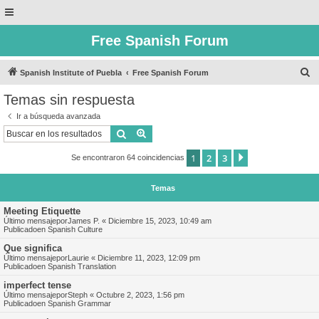
Free Spanish Forum
B
Spanish Institute of Puebla
Free Spanish Forum
u
Temas sin respuesta
s
Ir a búsqueda avanzada
c
Buscar
Búsqueda avanzada
a
1
2
3
Siguiente
Se encontraron 64 coincidencias
r
Temas
Meeting Etiquette
Último mensajepor
James P.
«
Diciembre 15, 2023, 10:49 am
Publicadoen
Spanish Culture
Que significa
Último mensajepor
Laurie
«
Diciembre 11, 2023, 12:09 pm
Publicadoen
Spanish Translation
imperfect tense
Último mensajepor
Steph
«
Octubre 2, 2023, 1:56 pm
Publicadoen
Spanish Grammar