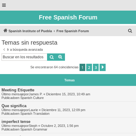
Free Spanish Forum
B
Spanish Institute of Puebla
Free Spanish Forum
u
Temas sin respuesta
s
Ir a búsqueda avanzada
c
Buscar
Búsqueda avanzada
a
1
2
3
Siguiente
Se encontraron 64 coincidencias
r
Temas
Meeting Etiquette
Último mensajepor
James P.
«
Diciembre 15, 2023, 10:49 am
Publicadoen
Spanish Culture
Que significa
Último mensajepor
Laurie
«
Diciembre 11, 2023, 12:09 pm
Publicadoen
Spanish Translation
imperfect tense
Último mensajepor
Steph
«
Octubre 2, 2023, 1:56 pm
Publicadoen
Spanish Grammar