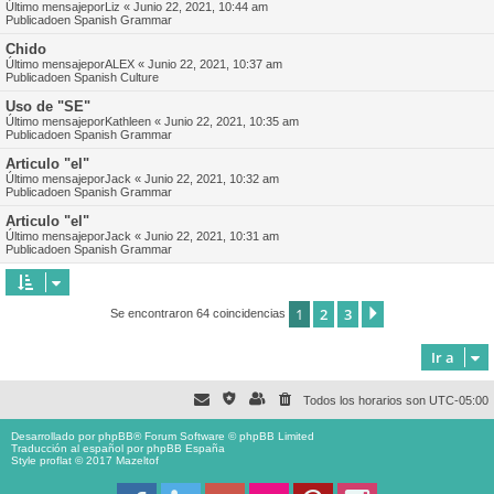
Último mensajepor
Liz
«
Junio 22, 2021, 10:44 am
Publicadoen
Spanish Grammar
Chido
Último mensajepor
ALEX
«
Junio 22, 2021, 10:37 am
Publicadoen
Spanish Culture
Uso de "SE"
Último mensajepor
Kathleen
«
Junio 22, 2021, 10:35 am
Publicadoen
Spanish Grammar
Articulo "el"
Último mensajepor
Jack
«
Junio 22, 2021, 10:32 am
Publicadoen
Spanish Grammar
Articulo "el"
Último mensajepor
Jack
«
Junio 22, 2021, 10:31 am
Publicadoen
Spanish Grammar
1
2
3
Siguiente
Se encontraron 64 coincidencias
Ir a
Todos los horarios son
UTC-05:00
Desarrollado por
phpBB
® Forum Software © phpBB Limited
Traducción al español por
phpBB España
Style proflat © 2017
Mazeltof