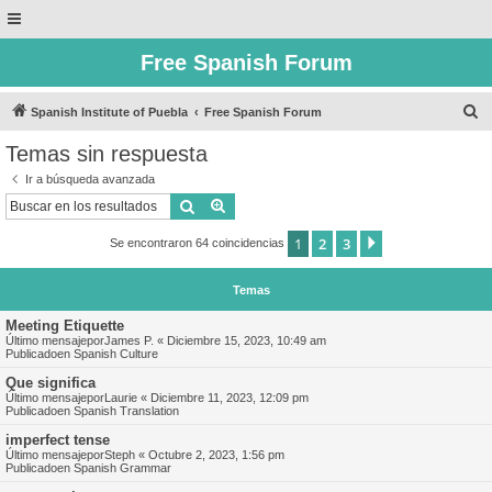
Free Spanish Forum
B
Spanish Institute of Puebla
Free Spanish Forum
u
Temas sin respuesta
s
Ir a búsqueda avanzada
c
Buscar
Búsqueda avanzada
a
1
2
3
Siguiente
Se encontraron 64 coincidencias
r
Temas
Meeting Etiquette
Último mensajepor
James P.
«
Diciembre 15, 2023, 10:49 am
Publicadoen
Spanish Culture
Que significa
Último mensajepor
Laurie
«
Diciembre 11, 2023, 12:09 pm
Publicadoen
Spanish Translation
imperfect tense
Último mensajepor
Steph
«
Octubre 2, 2023, 1:56 pm
Publicadoen
Spanish Grammar