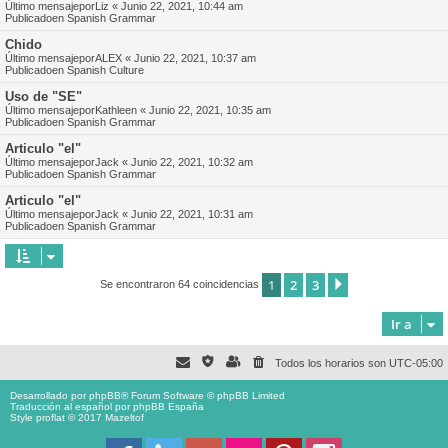
Último mensajepor
Liz
«
Junio 22, 2021, 10:44 am
Publicadoen
Spanish Grammar
Chido
Último mensajepor
ALEX
«
Junio 22, 2021, 10:37 am
Publicadoen
Spanish Culture
Uso de "SE"
Último mensajepor
Kathleen
«
Junio 22, 2021, 10:35 am
Publicadoen
Spanish Grammar
Articulo "el"
Último mensajepor
Jack
«
Junio 22, 2021, 10:32 am
Publicadoen
Spanish Grammar
Articulo "el"
Último mensajepor
Jack
«
Junio 22, 2021, 10:31 am
Publicadoen
Spanish Grammar
1
2
3
Siguiente
Se encontraron 64 coincidencias
Ir a
Todos los horarios son
UTC-05:00
Desarrollado por
phpBB
® Forum Software © phpBB Limited
Traducción al español por
phpBB España
Style proflat © 2017
Mazeltof