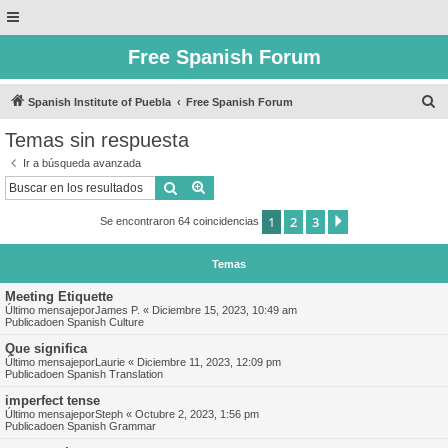
Free Spanish Forum
B
Spanish Institute of Puebla
Free Spanish Forum
u
Temas sin respuesta
s
Ir a búsqueda avanzada
c
Buscar
Búsqueda avanzada
a
1
2
3
Siguiente
Se encontraron 64 coincidencias
r
Temas
Meeting Etiquette
Último mensajepor
James P.
«
Diciembre 15, 2023, 10:49 am
Publicadoen
Spanish Culture
Que significa
Último mensajepor
Laurie
«
Diciembre 11, 2023, 12:09 pm
Publicadoen
Spanish Translation
imperfect tense
Último mensajepor
Steph
«
Octubre 2, 2023, 1:56 pm
Publicadoen
Spanish Grammar