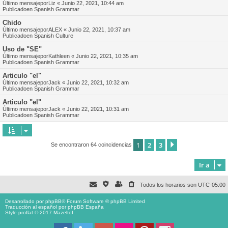
Último mensajepor
Liz
«
Junio 22, 2021, 10:44 am
Publicadoen
Spanish Grammar
Chido
Último mensajepor
ALEX
«
Junio 22, 2021, 10:37 am
Publicadoen
Spanish Culture
Uso de "SE"
Último mensajepor
Kathleen
«
Junio 22, 2021, 10:35 am
Publicadoen
Spanish Grammar
Articulo "el"
Último mensajepor
Jack
«
Junio 22, 2021, 10:32 am
Publicadoen
Spanish Grammar
Articulo "el"
Último mensajepor
Jack
«
Junio 22, 2021, 10:31 am
Publicadoen
Spanish Grammar
1
2
3
Siguiente
Se encontraron 64 coincidencias
Ir a
Todos los horarios son
UTC-05:00
Desarrollado por
phpBB
® Forum Software © phpBB Limited
Traducción al español por
phpBB España
Style proflat © 2017
Mazeltof