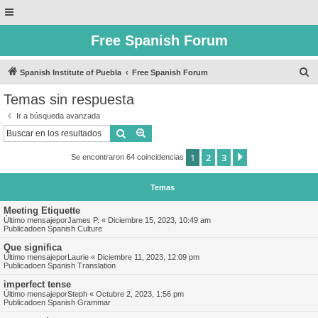
Free Spanish Forum
B
Spanish Institute of Puebla
Free Spanish Forum
u
Temas sin respuesta
s
Ir a búsqueda avanzada
c
Buscar
Búsqueda avanzada
a
1
2
3
Siguiente
Se encontraron 64 coincidencias
r
Temas
Meeting Etiquette
Último mensajepor
James P.
«
Diciembre 15, 2023, 10:49 am
Publicadoen
Spanish Culture
Que significa
Último mensajepor
Laurie
«
Diciembre 11, 2023, 12:09 pm
Publicadoen
Spanish Translation
imperfect tense
Último mensajepor
Steph
«
Octubre 2, 2023, 1:56 pm
Publicadoen
Spanish Grammar