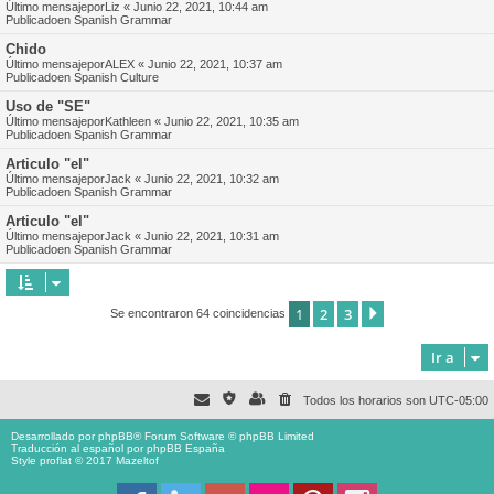
Último mensajepor
Liz
«
Junio 22, 2021, 10:44 am
Publicadoen
Spanish Grammar
Chido
Último mensajepor
ALEX
«
Junio 22, 2021, 10:37 am
Publicadoen
Spanish Culture
Uso de "SE"
Último mensajepor
Kathleen
«
Junio 22, 2021, 10:35 am
Publicadoen
Spanish Grammar
Articulo "el"
Último mensajepor
Jack
«
Junio 22, 2021, 10:32 am
Publicadoen
Spanish Grammar
Articulo "el"
Último mensajepor
Jack
«
Junio 22, 2021, 10:31 am
Publicadoen
Spanish Grammar
1
2
3
Siguiente
Se encontraron 64 coincidencias
Ir a
Todos los horarios son
UTC-05:00
Desarrollado por
phpBB
® Forum Software © phpBB Limited
Traducción al español por
phpBB España
Style proflat © 2017
Mazeltof