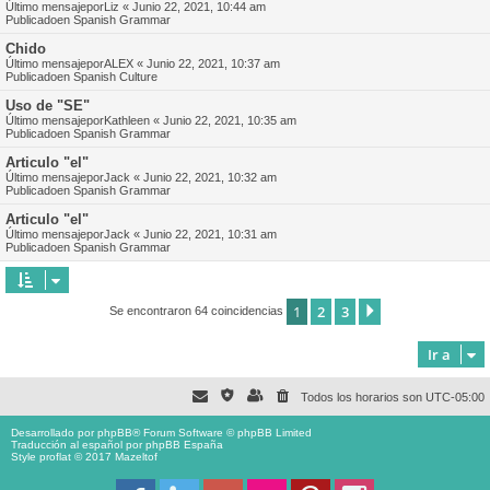
Último mensajepor
Liz
«
Junio 22, 2021, 10:44 am
Publicadoen
Spanish Grammar
Chido
Último mensajepor
ALEX
«
Junio 22, 2021, 10:37 am
Publicadoen
Spanish Culture
Uso de "SE"
Último mensajepor
Kathleen
«
Junio 22, 2021, 10:35 am
Publicadoen
Spanish Grammar
Articulo "el"
Último mensajepor
Jack
«
Junio 22, 2021, 10:32 am
Publicadoen
Spanish Grammar
Articulo "el"
Último mensajepor
Jack
«
Junio 22, 2021, 10:31 am
Publicadoen
Spanish Grammar
1
2
3
Siguiente
Se encontraron 64 coincidencias
Ir a
Todos los horarios son
UTC-05:00
Desarrollado por
phpBB
® Forum Software © phpBB Limited
Traducción al español por
phpBB España
Style proflat © 2017
Mazeltof