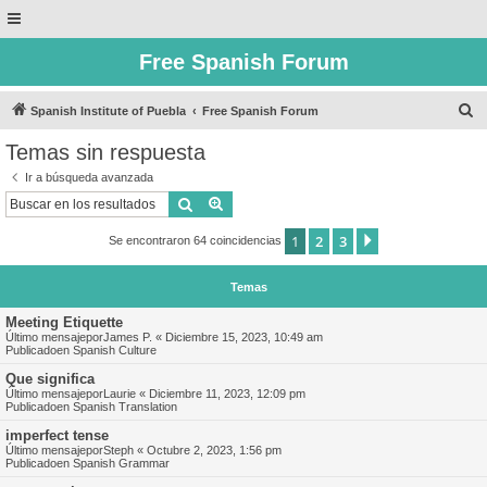
Free Spanish Forum
B
Spanish Institute of Puebla
Free Spanish Forum
u
Temas sin respuesta
s
Ir a búsqueda avanzada
c
Buscar
Búsqueda avanzada
a
1
2
3
Siguiente
Se encontraron 64 coincidencias
r
Temas
Meeting Etiquette
Último mensajepor
James P.
«
Diciembre 15, 2023, 10:49 am
Publicadoen
Spanish Culture
Que significa
Último mensajepor
Laurie
«
Diciembre 11, 2023, 12:09 pm
Publicadoen
Spanish Translation
imperfect tense
Último mensajepor
Steph
«
Octubre 2, 2023, 1:56 pm
Publicadoen
Spanish Grammar