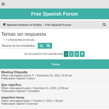
Free Spanish Forum
B
Spanish Institute of Puebla
Free Spanish Forum
u
Temas sin respuesta
s
Ir a búsqueda avanzada
c
Buscar
Búsqueda avanzada
a
1
2
3
Siguiente
Se encontraron 64 coincidencias
r
Temas
Meeting Etiquette
Último mensajepor
James P.
«
Diciembre 15, 2023, 10:49 am
Publicadoen
Spanish Culture
Que significa
Último mensajepor
Laurie
«
Diciembre 11, 2023, 12:09 pm
Publicadoen
Spanish Translation
imperfect tense
Último mensajepor
Steph
«
Octubre 2, 2023, 1:56 pm
Publicadoen
Spanish Grammar