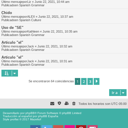
Último mensajepor
Liz
«
Junio 22, 2021, 10:44 am
Publicadoen
Spanish Grammar
Chido
Último mensajepor
ALEX
«
Junio 22, 2021, 10:37 am
Publicadoen
Spanish Culture
Uso de "SE"
Último mensajepor
Kathleen
«
Junio 22, 2021, 10:35 am
Publicadoen
Spanish Grammar
Articulo "el"
Último mensajepor
Jack
«
Junio 22, 2021, 10:32 am
Publicadoen
Spanish Grammar
Articulo "el"
Último mensajepor
Jack
«
Junio 22, 2021, 10:31 am
Publicadoen
Spanish Grammar
1
2
3
Siguiente
Se encontraron 64 coincidencias
Ir a
Todos los horarios son
UTC-05:00
Desarrollado por
phpBB
® Forum Software © phpBB Limited
Traducción al español por
phpBB España
Style proflat © 2017
Mazeltof