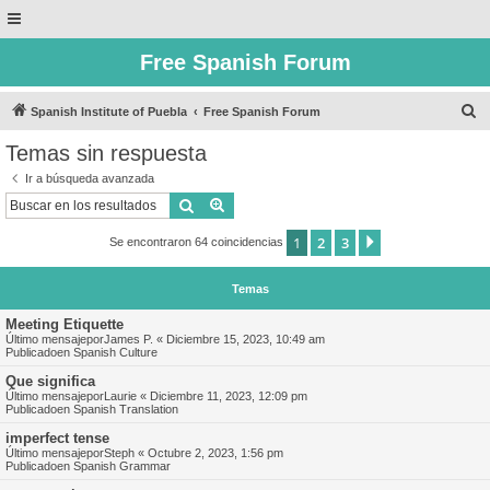
Free Spanish Forum
B
Spanish Institute of Puebla
Free Spanish Forum
u
Temas sin respuesta
s
Ir a búsqueda avanzada
c
Buscar
Búsqueda avanzada
a
1
2
3
Siguiente
Se encontraron 64 coincidencias
r
Temas
Meeting Etiquette
Último mensajepor
James P.
«
Diciembre 15, 2023, 10:49 am
Publicadoen
Spanish Culture
Que significa
Último mensajepor
Laurie
«
Diciembre 11, 2023, 12:09 pm
Publicadoen
Spanish Translation
imperfect tense
Último mensajepor
Steph
«
Octubre 2, 2023, 1:56 pm
Publicadoen
Spanish Grammar