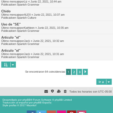
Último mensajepor
Liz
«
Junio 22, 2021, 10:44 am
Publicadoen
Spanish Grammar
Chido
Último mensajepor
ALEX
«
Junio 22, 2021, 10:37 am
Publicadoen
Spanish Culture
Uso de "SE"
Último mensajepor
Kathleen
«
Junio 22, 2021, 10:35 am
Publicadoen
Spanish Grammar
Articulo "el"
Último mensajepor
Jack
«
Junio 22, 2021, 10:32 am
Publicadoen
Spanish Grammar
Articulo "el"
Último mensajepor
Jack
«
Junio 22, 2021, 10:31 am
Publicadoen
Spanish Grammar
1
2
3
Siguiente
Se encontraron 64 coincidencias
Ir a
Todos los horarios son
UTC-05:00
Desarrollado por
phpBB
® Forum Software © phpBB Limited
Traducción al español por
phpBB España
Style proflat © 2017
Mazeltof