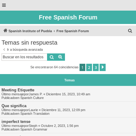
Free Spanish Forum
B
Spanish Institute of Puebla
Free Spanish Forum
u
Temas sin respuesta
s
Ir a búsqueda avanzada
c
Buscar
Búsqueda avanzada
a
1
2
3
Siguiente
Se encontraron 64 coincidencias
r
Temas
Meeting Etiquette
Último mensajepor
James P.
«
Diciembre 15, 2023, 10:49 am
Publicadoen
Spanish Culture
Que significa
Último mensajepor
Laurie
«
Diciembre 11, 2023, 12:09 pm
Publicadoen
Spanish Translation
imperfect tense
Último mensajepor
Steph
«
Octubre 2, 2023, 1:56 pm
Publicadoen
Spanish Grammar