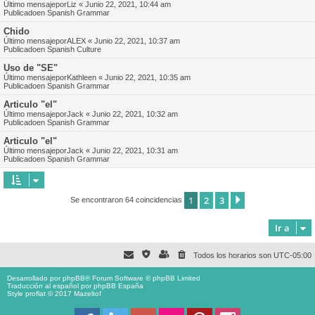
Último mensajepor
Liz
«
Junio 22, 2021, 10:44 am
Publicadoen
Spanish Grammar
Chido
Último mensajepor
ALEX
«
Junio 22, 2021, 10:37 am
Publicadoen
Spanish Culture
Uso de "SE"
Último mensajepor
Kathleen
«
Junio 22, 2021, 10:35 am
Publicadoen
Spanish Grammar
Articulo "el"
Último mensajepor
Jack
«
Junio 22, 2021, 10:32 am
Publicadoen
Spanish Grammar
Articulo "el"
Último mensajepor
Jack
«
Junio 22, 2021, 10:31 am
Publicadoen
Spanish Grammar
1
2
3
Siguiente
Se encontraron 64 coincidencias
Ir a
Todos los horarios son
UTC-05:00
Desarrollado por
phpBB
® Forum Software © phpBB Limited
Traducción al español por
phpBB España
Style proflat © 2017
Mazeltof