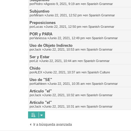
por
Pedro
»Agosto 9, 2021, 9:19 am »en
Spanish Grammar
Subjuntivo
por
Miriam
»Junio 22, 2021, 12:52 pm »en
Spanish Grammar
Preposiciones
por
Lucas
»Junio 22, 2021, 12:50 pm »en
Spanish Grammar
POR y PARA
por
Vanessa
»Junio 22, 2021, 12:49 pm »en
Spanish Grammar
Uso de Objeto Indirecto
por
Jack
»Junio 22, 2021, 10:53 am »en
Spanish Grammar
Ser y Estar
por
Liz
»Junio 22, 2021, 10:44 am »en
Spanish Grammar
Chido
por
ALEX
»Junio 22, 2021, 10:37 am »en
Spanish Culture
Uso de "SE"
por
Kathleen
»Junio 22, 2021, 10:35 am »en
Spanish Grammar
Articulo "el"
por
Jack
»Junio 22, 2021, 10:32 am »en
Spanish Grammar
Articulo "el"
por
Jack
»Junio 22, 2021, 10:31 am »en
Spanish Grammar
Ir a búsqueda avanzada