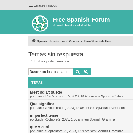
Enlaces rápidos
Free Spanish Forum
Spanish Institute of Puebla
Spanish Institute of Puebla
Free Spanish Forum
Temas sin respuesta
Ir a búsqueda avanzada
Buscar
Búsqueda avanzada
TEMAS
Meeting Etiquette
por
James P.
»Diciembre 15, 2023, 10:49 am »en
Spanish Culture
Que significa
por
Laurie
»Diciembre 11, 2023, 12:09 pm »en
Spanish Translation
imperfect tense
por
Steph
»Octubre 2, 2023, 1:56 pm »en
Spanish Grammar
que y cual
por
Laurie
»Septiembre 25, 2023, 1:59 pm »en
Spanish Grammar