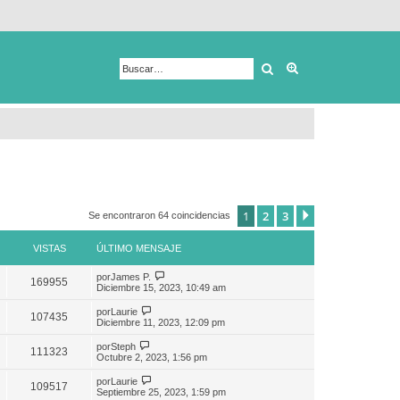
Buscar
Búsqueda avanza
1
2
3
Siguiente
Se encontraron 64 coincidencias
VISTAS
ÚLTIMO MENSAJE
por
James P.
169955
Diciembre 15, 2023, 10:49 am
por
Laurie
107435
Diciembre 11, 2023, 12:09 pm
por
Steph
111323
Octubre 2, 2023, 1:56 pm
por
Laurie
109517
Septiembre 25, 2023, 1:59 pm