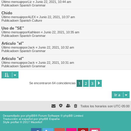
Último mensajepor
Liz
«
Junio 22, 2021, 10:44 am
Publicadoen
Spanish Grammar
Chido
Último mensajepor
ALEX
«
Junio 22, 2021, 10:37 am
Publicadoen
Spanish Culture
Uso de "SE"
Último mensajepor
Kathleen
«
Junio 22, 2021, 10:35 am
Publicadoen
Spanish Grammar
Articulo "el"
Último mensajepor
Jack
«
Junio 22, 2021, 10:32 am
Publicadoen
Spanish Grammar
Articulo "el"
Último mensajepor
Jack
«
Junio 22, 2021, 10:31 am
Publicadoen
Spanish Grammar
1
2
3
Siguiente
Se encontraron 64 coincidencias
Ir a
Todos los horarios son
UTC-05:00
Desarrollado por
phpBB
® Forum Software © phpBB Limited
Traducción al español por
phpBB España
Style proflat © 2017
Mazeltof