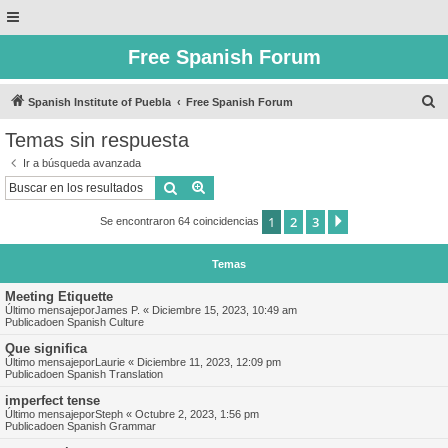
Free Spanish Forum
B
Spanish Institute of Puebla
Free Spanish Forum
u
Temas sin respuesta
s
Ir a búsqueda avanzada
c
Buscar
Búsqueda avanzada
a
1
2
3
Siguiente
Se encontraron 64 coincidencias
r
Temas
Meeting Etiquette
Último mensajepor
James P.
«
Diciembre 15, 2023, 10:49 am
Publicadoen
Spanish Culture
Que significa
Último mensajepor
Laurie
«
Diciembre 11, 2023, 12:09 pm
Publicadoen
Spanish Translation
imperfect tense
Último mensajepor
Steph
«
Octubre 2, 2023, 1:56 pm
Publicadoen
Spanish Grammar