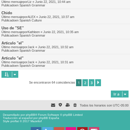
Último mensajepor
Liz
«
Junio 22, 2021, 10:44 am
Publicadoen
Spanish Grammar
Chido
Último mensajepor
ALEX
«
Junio 22, 2021, 10:37 am
Publicadoen
Spanish Culture
Uso de "SE"
Último mensajepor
Kathleen
«
Junio 22, 2021, 10:35 am
Publicadoen
Spanish Grammar
Articulo "el"
Último mensajepor
Jack
«
Junio 22, 2021, 10:32 am
Publicadoen
Spanish Grammar
Articulo "el"
Último mensajepor
Jack
«
Junio 22, 2021, 10:31 am
Publicadoen
Spanish Grammar
1
2
3
Siguiente
Se encontraron 64 coincidencias
Ir a
Todos los horarios son
UTC-05:00
Desarrollado por
phpBB
® Forum Software © phpBB Limited
Traducción al español por
phpBB España
Style proflat © 2017
Mazeltof