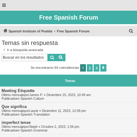
Free Spanish Forum
B
Spanish Institute of Puebla
Free Spanish Forum
u
Temas sin respuesta
s
Ir a búsqueda avanzada
c
Buscar
Búsqueda avanzada
a
1
2
3
Siguiente
Se encontraron 64 coincidencias
r
Temas
Meeting Etiquette
Último mensajepor
James P.
«
Diciembre 15, 2023, 10:49 am
Publicadoen
Spanish Culture
Que significa
Último mensajepor
Laurie
«
Diciembre 11, 2023, 12:09 pm
Publicadoen
Spanish Translation
imperfect tense
Último mensajepor
Steph
«
Octubre 2, 2023, 1:56 pm
Publicadoen
Spanish Grammar