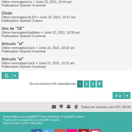
Último mensajepor
Liz
«
Junio 22, 2021, 10:44 am
Publicadoen
Spanish Grammar
Chido
Último mensajepor
ALEX
«
Junio 22, 2021, 10:37 am
Publicadoen
Spanish Culture
Uso de "SE"
Último mensajepor
Kathleen
«
Junio 22, 2021, 10:35 am
Publicadoen
Spanish Grammar
Articulo "el"
Último mensajepor
Jack
«
Junio 22, 2021, 10:32 am
Publicadoen
Spanish Grammar
Articulo "el"
Último mensajepor
Jack
«
Junio 22, 2021, 10:31 am
Publicadoen
Spanish Grammar
1
2
3
Siguiente
Se encontraron 64 coincidencias
Ir a
Todos los horarios son
UTC-05:00
Desarrollado por
phpBB
® Forum Software © phpBB Limited
Traducción al español por
phpBB España
Style proflat © 2017
Mazeltof