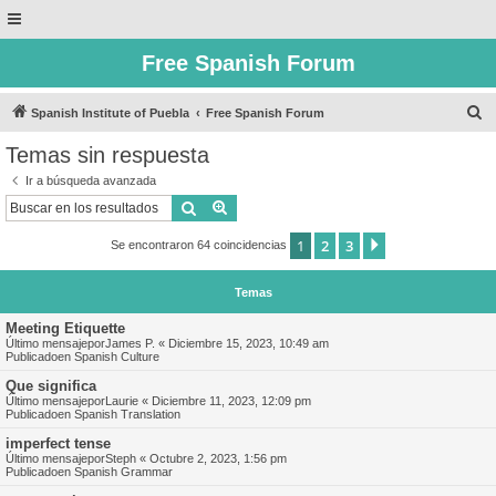
Free Spanish Forum
B
Spanish Institute of Puebla
Free Spanish Forum
u
Temas sin respuesta
s
Ir a búsqueda avanzada
c
Buscar
Búsqueda avanzada
a
1
2
3
Siguiente
Se encontraron 64 coincidencias
r
Temas
Meeting Etiquette
Último mensajepor
James P.
«
Diciembre 15, 2023, 10:49 am
Publicadoen
Spanish Culture
Que significa
Último mensajepor
Laurie
«
Diciembre 11, 2023, 12:09 pm
Publicadoen
Spanish Translation
imperfect tense
Último mensajepor
Steph
«
Octubre 2, 2023, 1:56 pm
Publicadoen
Spanish Grammar