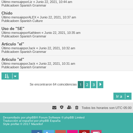
Último mensajepor
Liz
«
Junio 22, 2021, 10:44 am
Publicadoen
Spanish Grammar
Chido
Último mensajepor
ALEX
«
Junio 22, 2021, 10:37 am
Publicadoen
Spanish Culture
Uso de "SE"
Último mensajepor
Kathleen
«
Junio 22, 2021, 10:35 am
Publicadoen
Spanish Grammar
Articulo "el"
Último mensajepor
Jack
«
Junio 22, 2021, 10:32 am
Publicadoen
Spanish Grammar
Articulo "el"
Último mensajepor
Jack
«
Junio 22, 2021, 10:31 am
Publicadoen
Spanish Grammar
1
2
3
Siguiente
Se encontraron 64 coincidencias
Ir a
Todos los horarios son
UTC-05:00
Desarrollado por
phpBB
® Forum Software © phpBB Limited
Traducción al español por
phpBB España
Style proflat © 2017
Mazeltof