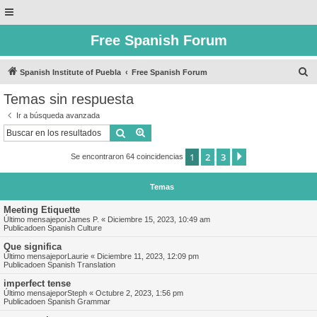
Free Spanish Forum
B
Spanish Institute of Puebla
Free Spanish Forum
u
Temas sin respuesta
s
Ir a búsqueda avanzada
c
Buscar
Búsqueda avanzada
a
1
2
3
Siguiente
Se encontraron 64 coincidencias
r
Temas
Meeting Etiquette
Último mensajepor
James P.
«
Diciembre 15, 2023, 10:49 am
Publicadoen
Spanish Culture
Que significa
Último mensajepor
Laurie
«
Diciembre 11, 2023, 12:09 pm
Publicadoen
Spanish Translation
imperfect tense
Último mensajepor
Steph
«
Octubre 2, 2023, 1:56 pm
Publicadoen
Spanish Grammar