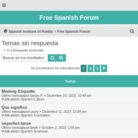
Free Spanish Forum
B
Spanish Institute of Puebla
Free Spanish Forum
u
Temas sin respuesta
s
Ir a búsqueda avanzada
c
Buscar
Búsqueda avanzada
a
1
2
3
Siguiente
Se encontraron 64 coincidencias
r
Temas
Meeting Etiquette
Último mensajepor
James P.
«
Diciembre 15, 2023, 10:49 am
Publicadoen
Spanish Culture
Que significa
Último mensajepor
Laurie
«
Diciembre 11, 2023, 12:09 pm
Publicadoen
Spanish Translation
imperfect tense
Último mensajepor
Steph
«
Octubre 2, 2023, 1:56 pm
Publicadoen
Spanish Grammar