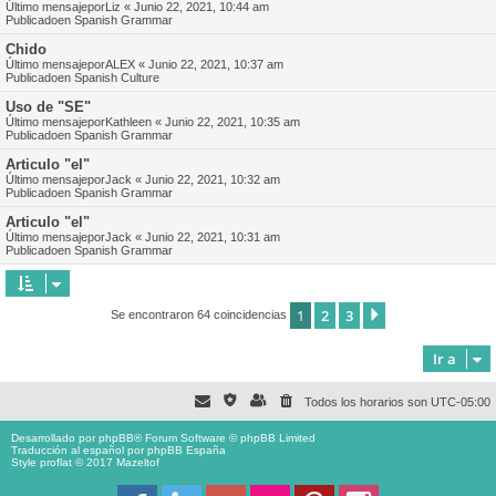
Último mensajepor
Liz
«
Junio 22, 2021, 10:44 am
Publicadoen
Spanish Grammar
Chido
Último mensajepor
ALEX
«
Junio 22, 2021, 10:37 am
Publicadoen
Spanish Culture
Uso de "SE"
Último mensajepor
Kathleen
«
Junio 22, 2021, 10:35 am
Publicadoen
Spanish Grammar
Articulo "el"
Último mensajepor
Jack
«
Junio 22, 2021, 10:32 am
Publicadoen
Spanish Grammar
Articulo "el"
Último mensajepor
Jack
«
Junio 22, 2021, 10:31 am
Publicadoen
Spanish Grammar
1
2
3
Siguiente
Se encontraron 64 coincidencias
Ir a
Todos los horarios son
UTC-05:00
Desarrollado por
phpBB
® Forum Software © phpBB Limited
Traducción al español por
phpBB España
Style proflat © 2017
Mazeltof