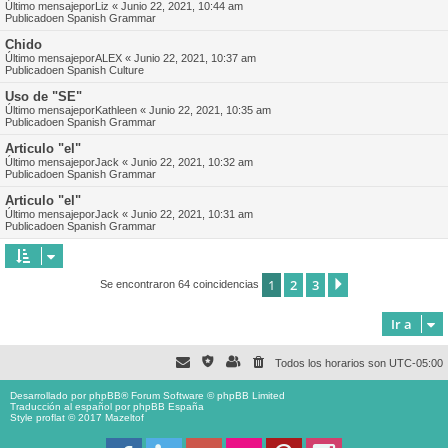
Último mensajepor
Liz
«
Junio 22, 2021, 10:44 am
Publicadoen
Spanish Grammar
Chido
Último mensajepor
ALEX
«
Junio 22, 2021, 10:37 am
Publicadoen
Spanish Culture
Uso de "SE"
Último mensajepor
Kathleen
«
Junio 22, 2021, 10:35 am
Publicadoen
Spanish Grammar
Articulo "el"
Último mensajepor
Jack
«
Junio 22, 2021, 10:32 am
Publicadoen
Spanish Grammar
Articulo "el"
Último mensajepor
Jack
«
Junio 22, 2021, 10:31 am
Publicadoen
Spanish Grammar
1
2
3
Siguiente
Se encontraron 64 coincidencias
Ir a
Todos los horarios son
UTC-05:00
Desarrollado por
phpBB
® Forum Software © phpBB Limited
Traducción al español por
phpBB España
Style proflat © 2017
Mazeltof