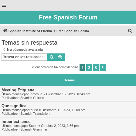
Free Spanish Forum
B
Spanish Institute of Puebla
Free Spanish Forum
u
Temas sin respuesta
s
Ir a búsqueda avanzada
c
Buscar
Búsqueda avanzada
a
1
2
3
Siguiente
Se encontraron 64 coincidencias
r
Temas
Meeting Etiquette
Último mensajepor
James P.
«
Diciembre 15, 2023, 10:49 am
Publicadoen
Spanish Culture
Que significa
Último mensajepor
Laurie
«
Diciembre 11, 2023, 12:09 pm
Publicadoen
Spanish Translation
imperfect tense
Último mensajepor
Steph
«
Octubre 2, 2023, 1:56 pm
Publicadoen
Spanish Grammar