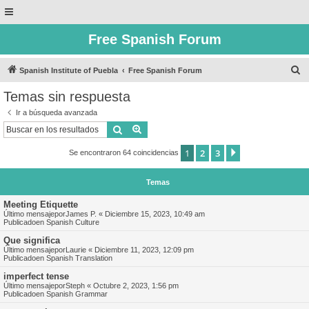
Free Spanish Forum
B
Spanish Institute of Puebla
Free Spanish Forum
u
Temas sin respuesta
s
Ir a búsqueda avanzada
c
Buscar
Búsqueda avanzada
a
1
2
3
Siguiente
Se encontraron 64 coincidencias
r
Temas
Meeting Etiquette
Último mensajepor
James P.
«
Diciembre 15, 2023, 10:49 am
Publicadoen
Spanish Culture
Que significa
Último mensajepor
Laurie
«
Diciembre 11, 2023, 12:09 pm
Publicadoen
Spanish Translation
imperfect tense
Último mensajepor
Steph
«
Octubre 2, 2023, 1:56 pm
Publicadoen
Spanish Grammar