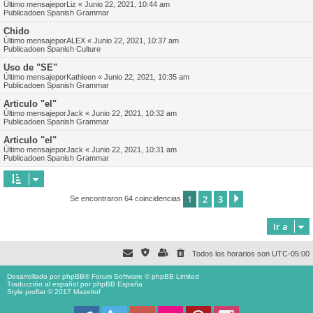
Último mensajepor
Liz
«
Junio 22, 2021, 10:44 am
Publicadoen
Spanish Grammar
Chido
Último mensajepor
ALEX
«
Junio 22, 2021, 10:37 am
Publicadoen
Spanish Culture
Uso de "SE"
Último mensajepor
Kathleen
«
Junio 22, 2021, 10:35 am
Publicadoen
Spanish Grammar
Articulo "el"
Último mensajepor
Jack
«
Junio 22, 2021, 10:32 am
Publicadoen
Spanish Grammar
Articulo "el"
Último mensajepor
Jack
«
Junio 22, 2021, 10:31 am
Publicadoen
Spanish Grammar
1
2
3
Siguiente
Se encontraron 64 coincidencias
Ir a
Todos los horarios son
UTC-05:00
Desarrollado por
phpBB
® Forum Software © phpBB Limited
Traducción al español por
phpBB España
Style proflat © 2017
Mazeltof