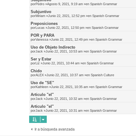
por
Pedro
»Agosto 9, 2021, 9:19 am »en
Spanish Grammar
Subjuntivo
por
Miriam
»Junio 22, 2021, 12:52 pm »en
Spanish Grammar
Preposiciones
por
Lucas
»Junio 22, 2021, 12:50 pm »en
Spanish Grammar
POR y PARA
por
Vanessa
»Junio 22, 2021, 12:49 pm »en
Spanish Grammar
Uso de Objeto Indirecto
por
Jack
»Junio 22, 2021, 10:53 am »en
Spanish Grammar
Ser y Estar
por
Liz
»Junio 22, 2021, 10:44 am »en
Spanish Grammar
Chido
por
ALEX
»Junio 22, 2021, 10:37 am »en
Spanish Culture
Uso de "SE"
por
Kathleen
»Junio 22, 2021, 10:35 am »en
Spanish Grammar
Articulo "el"
por
Jack
»Junio 22, 2021, 10:32 am »en
Spanish Grammar
Articulo "el"
por
Jack
»Junio 22, 2021, 10:31 am »en
Spanish Grammar
Ir a búsqueda avanzada