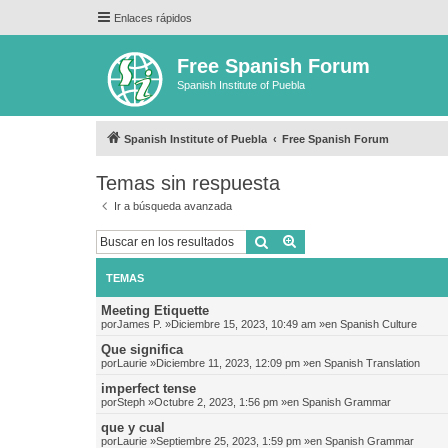
Enlaces rápidos
Free Spanish Forum
Spanish Institute of Puebla
Spanish Institute of Puebla
Free Spanish Forum
Temas sin respuesta
Ir a búsqueda avanzada
Buscar
Búsqueda avanzada
TEMAS
Meeting Etiquette
por
James P.
»Diciembre 15, 2023, 10:49 am »en
Spanish Culture
Que significa
por
Laurie
»Diciembre 11, 2023, 12:09 pm »en
Spanish Translation
imperfect tense
por
Steph
»Octubre 2, 2023, 1:56 pm »en
Spanish Grammar
que y cual
por
Laurie
»Septiembre 25, 2023, 1:59 pm »en
Spanish Grammar