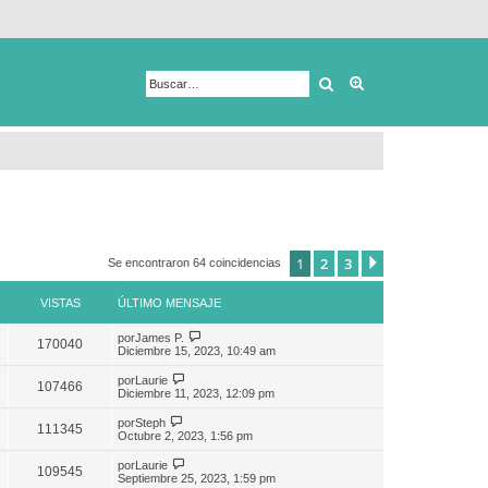
Buscar
Búsqueda avanza
1
2
3
Siguiente
Se encontraron 64 coincidencias
VISTAS
ÚLTIMO MENSAJE
por
James P.
170040
Diciembre 15, 2023, 10:49 am
por
Laurie
107466
Diciembre 11, 2023, 12:09 pm
por
Steph
111345
Octubre 2, 2023, 1:56 pm
por
Laurie
109545
Septiembre 25, 2023, 1:59 pm