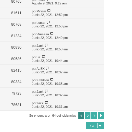
80765
Agosto 9, 2021, 9:19 am
por
Miriam
81611
Junio 22, 2021, 12:52 pm
por
Lucas
80768
Junio 22, 2021, 12:50 pm
por
Vanessa
81234
Junio 22, 2021, 12:49 pm
por
Jack
80830
Junio 22, 2021, 10:53 am
por
Liz
80586
Junio 22, 2021, 10:44 am
por
ALEX
82415
Junio 22, 2021, 10:37 am
por
Kathleen
80334
Junio 22, 2021, 10:35 am
por
Jack
79723
Junio 22, 2021, 10:32 am
por
Jack
78681
Junio 22, 2021, 10:31 am
1
2
3
Siguiente
Se encontraron 64 coincidencias
Ir a