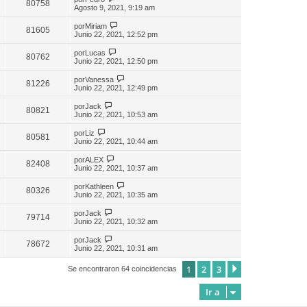
80758
Agosto 9, 2021, 9:19 am
por
Miriam
81605
Junio 22, 2021, 12:52 pm
por
Lucas
80762
Junio 22, 2021, 12:50 pm
por
Vanessa
81226
Junio 22, 2021, 12:49 pm
por
Jack
80821
Junio 22, 2021, 10:53 am
por
Liz
80581
Junio 22, 2021, 10:44 am
por
ALEX
82408
Junio 22, 2021, 10:37 am
por
Kathleen
80326
Junio 22, 2021, 10:35 am
por
Jack
79714
Junio 22, 2021, 10:32 am
por
Jack
78672
Junio 22, 2021, 10:31 am
1
2
3
Siguiente
Se encontraron 64 coincidencias
Ir a