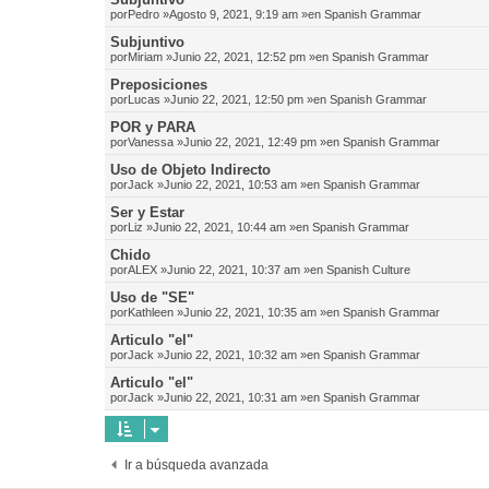
por
Pedro
»Agosto 9, 2021, 9:19 am »en
Spanish Grammar
Subjuntivo
por
Miriam
»Junio 22, 2021, 12:52 pm »en
Spanish Grammar
Preposiciones
por
Lucas
»Junio 22, 2021, 12:50 pm »en
Spanish Grammar
POR y PARA
por
Vanessa
»Junio 22, 2021, 12:49 pm »en
Spanish Grammar
Uso de Objeto Indirecto
por
Jack
»Junio 22, 2021, 10:53 am »en
Spanish Grammar
Ser y Estar
por
Liz
»Junio 22, 2021, 10:44 am »en
Spanish Grammar
Chido
por
ALEX
»Junio 22, 2021, 10:37 am »en
Spanish Culture
Uso de "SE"
por
Kathleen
»Junio 22, 2021, 10:35 am »en
Spanish Grammar
Articulo "el"
por
Jack
»Junio 22, 2021, 10:32 am »en
Spanish Grammar
Articulo "el"
por
Jack
»Junio 22, 2021, 10:31 am »en
Spanish Grammar
Ir a búsqueda avanzada