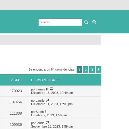
Buscar
Búsqueda avanza
1
2
3
Siguiente
Se encontraron 64 coincidencias
VISTAS
ÚLTIMO MENSAJE
por
James P.
170023
Diciembre 15, 2023, 10:49 am
por
Laurie
107454
Diciembre 11, 2023, 12:09 pm
por
Steph
111338
Octubre 2, 2023, 1:56 pm
por
Laurie
109536
Septiembre 25, 2023, 1:59 pm