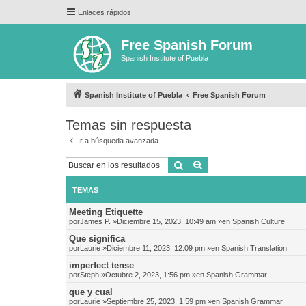
Enlaces rápidos
Free Spanish Forum
Spanish Institute of Puebla
Spanish Institute of Puebla
Free Spanish Forum
Temas sin respuesta
Ir a búsqueda avanzada
Buscar
Búsqueda avanzada
TEMAS
Meeting Etiquette
por
James P.
»Diciembre 15, 2023, 10:49 am »en
Spanish Culture
Que significa
por
Laurie
»Diciembre 11, 2023, 12:09 pm »en
Spanish Translation
imperfect tense
por
Steph
»Octubre 2, 2023, 1:56 pm »en
Spanish Grammar
que y cual
por
Laurie
»Septiembre 25, 2023, 1:59 pm »en
Spanish Grammar