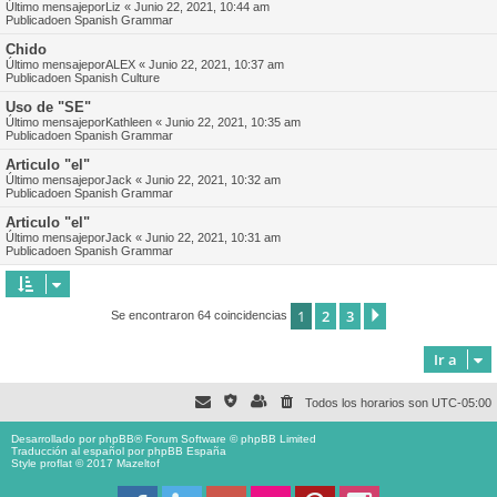
Último mensajepor
Liz
«
Junio 22, 2021, 10:44 am
Publicadoen
Spanish Grammar
Chido
Último mensajepor
ALEX
«
Junio 22, 2021, 10:37 am
Publicadoen
Spanish Culture
Uso de "SE"
Último mensajepor
Kathleen
«
Junio 22, 2021, 10:35 am
Publicadoen
Spanish Grammar
Articulo "el"
Último mensajepor
Jack
«
Junio 22, 2021, 10:32 am
Publicadoen
Spanish Grammar
Articulo "el"
Último mensajepor
Jack
«
Junio 22, 2021, 10:31 am
Publicadoen
Spanish Grammar
1
2
3
Siguiente
Se encontraron 64 coincidencias
Ir a
Todos los horarios son
UTC-05:00
Desarrollado por
phpBB
® Forum Software © phpBB Limited
Traducción al español por
phpBB España
Style proflat © 2017
Mazeltof