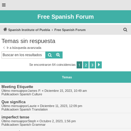
Free Spanish Forum
B
Spanish Institute of Puebla
Free Spanish Forum
u
Temas sin respuesta
s
Ir a búsqueda avanzada
c
Buscar
Búsqueda avanzada
a
1
2
3
Siguiente
Se encontraron 64 coincidencias
r
Temas
Meeting Etiquette
Último mensajepor
James P.
«
Diciembre 15, 2023, 10:49 am
Publicadoen
Spanish Culture
Que significa
Último mensajepor
Laurie
«
Diciembre 11, 2023, 12:09 pm
Publicadoen
Spanish Translation
imperfect tense
Último mensajepor
Steph
«
Octubre 2, 2023, 1:56 pm
Publicadoen
Spanish Grammar