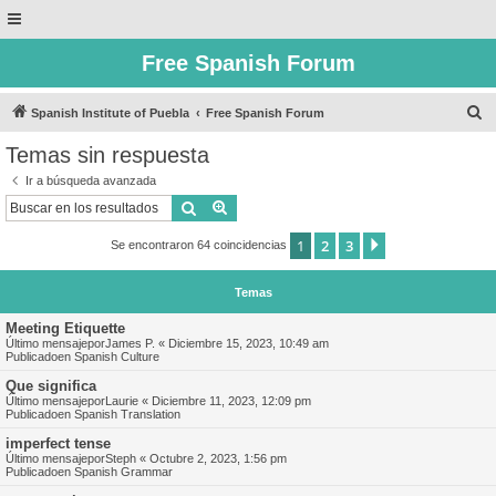
Free Spanish Forum
B
Spanish Institute of Puebla
Free Spanish Forum
u
Temas sin respuesta
s
Ir a búsqueda avanzada
c
Buscar
Búsqueda avanzada
a
1
2
3
Siguiente
Se encontraron 64 coincidencias
r
Temas
Meeting Etiquette
Último mensajepor
James P.
«
Diciembre 15, 2023, 10:49 am
Publicadoen
Spanish Culture
Que significa
Último mensajepor
Laurie
«
Diciembre 11, 2023, 12:09 pm
Publicadoen
Spanish Translation
imperfect tense
Último mensajepor
Steph
«
Octubre 2, 2023, 1:56 pm
Publicadoen
Spanish Grammar