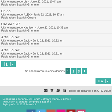
Último mensajepor
Liz
«
Junio 22, 2021, 10:44 am
Publicadoen
Spanish Grammar
Chido
Último mensajepor
ALEX
«
Junio 22, 2021, 10:37 am
Publicadoen
Spanish Culture
Uso de "SE"
Último mensajepor
Kathleen
«
Junio 22, 2021, 10:35 am
Publicadoen
Spanish Grammar
Articulo "el"
Último mensajepor
Jack
«
Junio 22, 2021, 10:32 am
Publicadoen
Spanish Grammar
Articulo "el"
Último mensajepor
Jack
«
Junio 22, 2021, 10:31 am
Publicadoen
Spanish Grammar
1
2
3
Siguiente
Se encontraron 64 coincidencias
Ir a
Todos los horarios son
UTC-05:00
Desarrollado por
phpBB
® Forum Software © phpBB Limited
Traducción al español por
phpBB España
Style proflat © 2017
Mazeltof