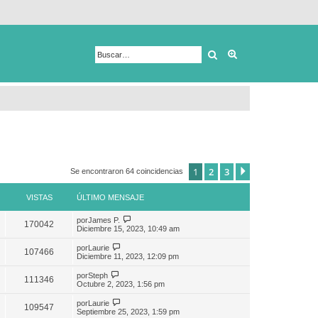
Buscar
Búsqueda avanza
1
2
3
Siguiente
Se encontraron 64 coincidencias
VISTAS
ÚLTIMO MENSAJE
por
James P.
170042
Diciembre 15, 2023, 10:49 am
por
Laurie
107466
Diciembre 11, 2023, 12:09 pm
por
Steph
111346
Octubre 2, 2023, 1:56 pm
por
Laurie
109547
Septiembre 25, 2023, 1:59 pm