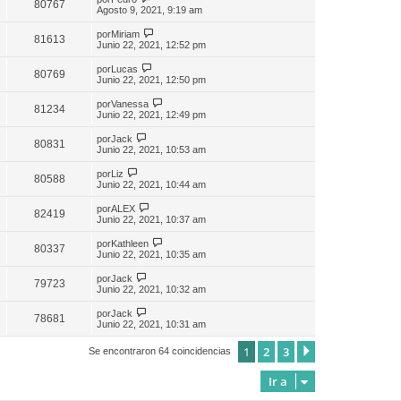
80767
Agosto 9, 2021, 9:19 am
por
Miriam
81613
Junio 22, 2021, 12:52 pm
por
Lucas
80769
Junio 22, 2021, 12:50 pm
por
Vanessa
81234
Junio 22, 2021, 12:49 pm
por
Jack
80831
Junio 22, 2021, 10:53 am
por
Liz
80588
Junio 22, 2021, 10:44 am
por
ALEX
82419
Junio 22, 2021, 10:37 am
por
Kathleen
80337
Junio 22, 2021, 10:35 am
por
Jack
79723
Junio 22, 2021, 10:32 am
por
Jack
78681
Junio 22, 2021, 10:31 am
1
2
3
Siguiente
Se encontraron 64 coincidencias
Ir a