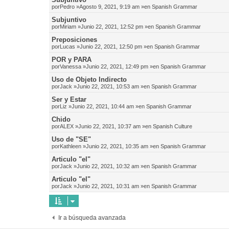
por
Pedro
»Agosto 9, 2021, 9:19 am »en
Spanish Grammar
Subjuntivo
por
Miriam
»Junio 22, 2021, 12:52 pm »en
Spanish Grammar
Preposiciones
por
Lucas
»Junio 22, 2021, 12:50 pm »en
Spanish Grammar
POR y PARA
por
Vanessa
»Junio 22, 2021, 12:49 pm »en
Spanish Grammar
Uso de Objeto Indirecto
por
Jack
»Junio 22, 2021, 10:53 am »en
Spanish Grammar
Ser y Estar
por
Liz
»Junio 22, 2021, 10:44 am »en
Spanish Grammar
Chido
por
ALEX
»Junio 22, 2021, 10:37 am »en
Spanish Culture
Uso de "SE"
por
Kathleen
»Junio 22, 2021, 10:35 am »en
Spanish Grammar
Articulo "el"
por
Jack
»Junio 22, 2021, 10:32 am »en
Spanish Grammar
Articulo "el"
por
Jack
»Junio 22, 2021, 10:31 am »en
Spanish Grammar
Ir a búsqueda avanzada