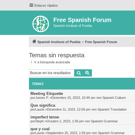
Enlaces rápidos
Free Spanish Forum
Spanish Institute of Puebla
Spanish Institute of Puebla
Free Spanish Forum
Temas sin respuesta
Ir a búsqueda avanzada
Buscar
Búsqueda avanzada
TEMAS
Meeting Etiquette
por
James P.
»Diciembre 15, 2023, 10:49 am »en
Spanish Culture
Que significa
por
Laurie
»Diciembre 11, 2023, 12:09 pm »en
Spanish Translation
imperfect tense
por
Steph
»Octubre 2, 2023, 1:56 pm »en
Spanish Grammar
que y cual
por
Laurie
»Septiembre 25, 2023, 1:59 pm »en
Spanish Grammar