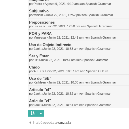
por
Pedro
»Agosto 9, 2021, 9:19 am »en
Spanish Grammar
Subjuntivo
por
Miriam
»Junio 22, 2021, 12:52 pm »en
Spanish Grammar
Preposiciones
por
Lucas
»Junio 22, 2021, 12:50 pm »en
Spanish Grammar
POR y PARA
por
Vanessa
»Junio 22, 2021, 12:49 pm »en
Spanish Grammar
Uso de Objeto Indirecto
por
Jack
»Junio 22, 2021, 10:53 am »en
Spanish Grammar
Ser y Estar
por
Liz
»Junio 22, 2021, 10:44 am »en
Spanish Grammar
Chido
por
ALEX
»Junio 22, 2021, 10:37 am »en
Spanish Culture
Uso de "SE"
por
Kathleen
»Junio 22, 2021, 10:35 am »en
Spanish Grammar
Articulo "el"
por
Jack
»Junio 22, 2021, 10:32 am »en
Spanish Grammar
Articulo "el"
por
Jack
»Junio 22, 2021, 10:31 am »en
Spanish Grammar
Ir a búsqueda avanzada