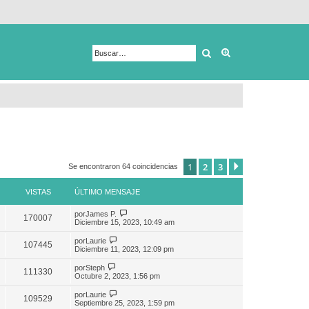
Buscar
Búsqueda avanza
1
2
3
Siguiente
Se encontraron 64 coincidencias
VISTAS
ÚLTIMO MENSAJE
por
James P.
170007
Diciembre 15, 2023, 10:49 am
por
Laurie
107445
Diciembre 11, 2023, 12:09 pm
por
Steph
111330
Octubre 2, 2023, 1:56 pm
por
Laurie
109529
Septiembre 25, 2023, 1:59 pm