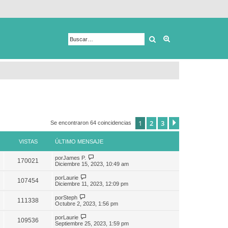
Buscar
Búsqueda avanza
1
2
3
Siguiente
Se encontraron 64 coincidencias
VISTAS
ÚLTIMO MENSAJE
por
James P.
170021
Diciembre 15, 2023, 10:49 am
por
Laurie
107454
Diciembre 11, 2023, 12:09 pm
por
Steph
111338
Octubre 2, 2023, 1:56 pm
por
Laurie
109536
Septiembre 25, 2023, 1:59 pm