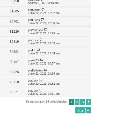
80758
Agosto 9, 2021, 9:19 am
por
Miriam
81605
Junio 22, 2021, 12:52 pm
por
Lucas
80761
Junio 22, 2021, 12:50 pm
por
Vanessa
81226
Junio 22, 2021, 12:49 pm
por
Jack
80819
Junio 22, 2021, 10:53 am
por
Liz
80581
Junio 22, 2021, 10:44 am
por
ALEX
82407
Junio 22, 2021, 10:37 am
por
Kathleen
80326
Junio 22, 2021, 10:35 am
por
Jack
79710
Junio 22, 2021, 10:32 am
por
Jack
78671
Junio 22, 2021, 10:31 am
1
2
3
Siguiente
Se encontraron 64 coincidencias
Ir a