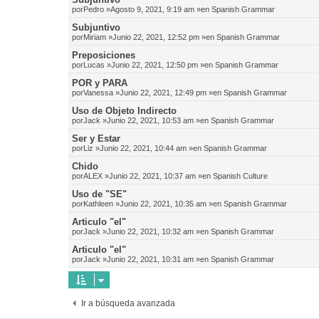
por
Pedro
»Agosto 9, 2021, 9:19 am »en
Spanish Grammar
Subjuntivo
por
Miriam
»Junio 22, 2021, 12:52 pm »en
Spanish Grammar
Preposiciones
por
Lucas
»Junio 22, 2021, 12:50 pm »en
Spanish Grammar
POR y PARA
por
Vanessa
»Junio 22, 2021, 12:49 pm »en
Spanish Grammar
Uso de Objeto Indirecto
por
Jack
»Junio 22, 2021, 10:53 am »en
Spanish Grammar
Ser y Estar
por
Liz
»Junio 22, 2021, 10:44 am »en
Spanish Grammar
Chido
por
ALEX
»Junio 22, 2021, 10:37 am »en
Spanish Culture
Uso de "SE"
por
Kathleen
»Junio 22, 2021, 10:35 am »en
Spanish Grammar
Articulo "el"
por
Jack
»Junio 22, 2021, 10:32 am »en
Spanish Grammar
Articulo "el"
por
Jack
»Junio 22, 2021, 10:31 am »en
Spanish Grammar
Ir a búsqueda avanzada