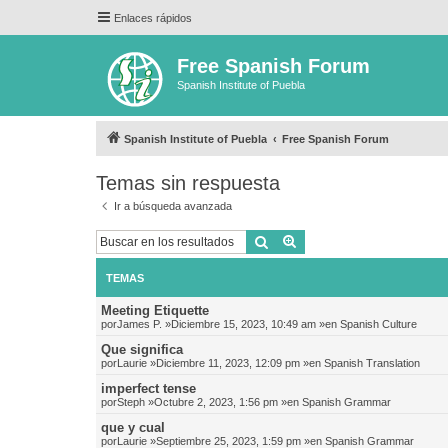
Enlaces rápidos
Free Spanish Forum
Spanish Institute of Puebla
Spanish Institute of Puebla
Free Spanish Forum
Temas sin respuesta
Ir a búsqueda avanzada
Buscar
Búsqueda avanzada
TEMAS
Meeting Etiquette
por
James P.
»Diciembre 15, 2023, 10:49 am »en
Spanish Culture
Que significa
por
Laurie
»Diciembre 11, 2023, 12:09 pm »en
Spanish Translation
imperfect tense
por
Steph
»Octubre 2, 2023, 1:56 pm »en
Spanish Grammar
que y cual
por
Laurie
»Septiembre 25, 2023, 1:59 pm »en
Spanish Grammar