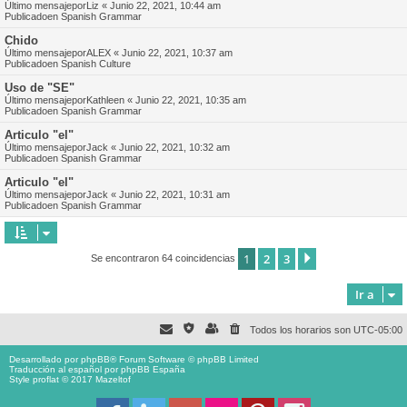
Último mensajepor
Liz
«
Junio 22, 2021, 10:44 am
Publicadoen
Spanish Grammar
Chido
Último mensajepor
ALEX
«
Junio 22, 2021, 10:37 am
Publicadoen
Spanish Culture
Uso de "SE"
Último mensajepor
Kathleen
«
Junio 22, 2021, 10:35 am
Publicadoen
Spanish Grammar
Articulo "el"
Último mensajepor
Jack
«
Junio 22, 2021, 10:32 am
Publicadoen
Spanish Grammar
Articulo "el"
Último mensajepor
Jack
«
Junio 22, 2021, 10:31 am
Publicadoen
Spanish Grammar
1
2
3
Siguiente
Se encontraron 64 coincidencias
Ir a
Todos los horarios son
UTC-05:00
Desarrollado por
phpBB
® Forum Software © phpBB Limited
Traducción al español por
phpBB España
Style proflat © 2017
Mazeltof