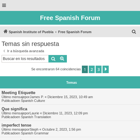
Free Spanish Forum
B
Spanish Institute of Puebla
Free Spanish Forum
u
Temas sin respuesta
s
Ir a búsqueda avanzada
c
Buscar
Búsqueda avanzada
a
1
2
3
Siguiente
Se encontraron 64 coincidencias
r
Temas
Meeting Etiquette
Último mensajepor
James P.
«
Diciembre 15, 2023, 10:49 am
Publicadoen
Spanish Culture
Que significa
Último mensajepor
Laurie
«
Diciembre 11, 2023, 12:09 pm
Publicadoen
Spanish Translation
imperfect tense
Último mensajepor
Steph
«
Octubre 2, 2023, 1:56 pm
Publicadoen
Spanish Grammar