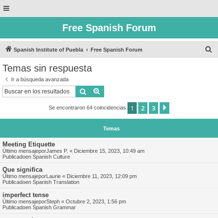
Free Spanish Forum
B
Spanish Institute of Puebla
Free Spanish Forum
u
Temas sin respuesta
s
Ir a búsqueda avanzada
c
Buscar
Búsqueda avanzada
a
1
2
3
Siguiente
Se encontraron 64 coincidencias
r
Temas
Meeting Etiquette
Último mensajepor
James P.
«
Diciembre 15, 2023, 10:49 am
Publicadoen
Spanish Culture
Que significa
Último mensajepor
Laurie
«
Diciembre 11, 2023, 12:09 pm
Publicadoen
Spanish Translation
imperfect tense
Último mensajepor
Steph
«
Octubre 2, 2023, 1:56 pm
Publicadoen
Spanish Grammar