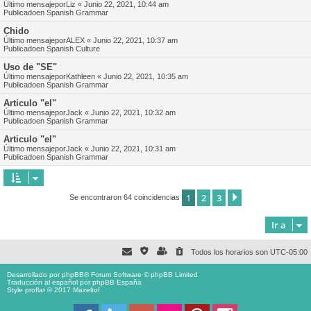
Último mensajepor
Liz
«
Junio 22, 2021, 10:44 am
Publicadoen
Spanish Grammar
Chido
Último mensajepor
ALEX
«
Junio 22, 2021, 10:37 am
Publicadoen
Spanish Culture
Uso de "SE"
Último mensajepor
Kathleen
«
Junio 22, 2021, 10:35 am
Publicadoen
Spanish Grammar
Articulo "el"
Último mensajepor
Jack
«
Junio 22, 2021, 10:32 am
Publicadoen
Spanish Grammar
Articulo "el"
Último mensajepor
Jack
«
Junio 22, 2021, 10:31 am
Publicadoen
Spanish Grammar
1
2
3
Siguiente
Se encontraron 64 coincidencias
Ir a
Todos los horarios son
UTC-05:00
Desarrollado por
phpBB
® Forum Software © phpBB Limited
Traducción al español por
phpBB España
Style proflat © 2017
Mazeltof