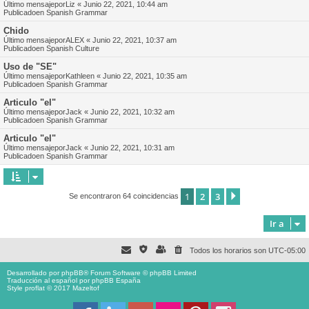
Último mensajepor
Liz
«
Junio 22, 2021, 10:44 am
Publicadoen
Spanish Grammar
Chido
Último mensajepor
ALEX
«
Junio 22, 2021, 10:37 am
Publicadoen
Spanish Culture
Uso de "SE"
Último mensajepor
Kathleen
«
Junio 22, 2021, 10:35 am
Publicadoen
Spanish Grammar
Articulo "el"
Último mensajepor
Jack
«
Junio 22, 2021, 10:32 am
Publicadoen
Spanish Grammar
Articulo "el"
Último mensajepor
Jack
«
Junio 22, 2021, 10:31 am
Publicadoen
Spanish Grammar
1
2
3
Siguiente
Se encontraron 64 coincidencias
Ir a
Todos los horarios son
UTC-05:00
Desarrollado por
phpBB
® Forum Software © phpBB Limited
Traducción al español por
phpBB España
Style proflat © 2017
Mazeltof