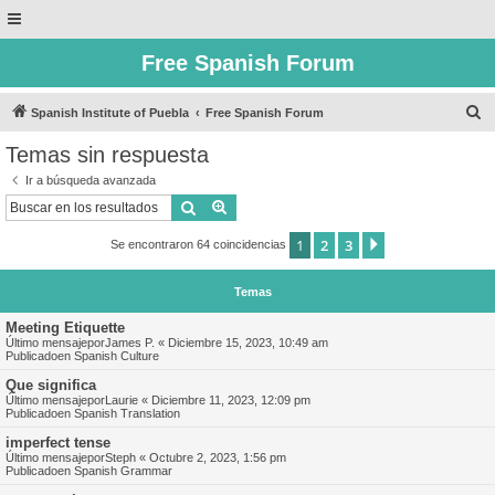
Free Spanish Forum
B
Spanish Institute of Puebla
Free Spanish Forum
u
Temas sin respuesta
s
Ir a búsqueda avanzada
c
Buscar
Búsqueda avanzada
a
1
2
3
Siguiente
Se encontraron 64 coincidencias
r
Temas
Meeting Etiquette
Último mensajepor
James P.
«
Diciembre 15, 2023, 10:49 am
Publicadoen
Spanish Culture
Que significa
Último mensajepor
Laurie
«
Diciembre 11, 2023, 12:09 pm
Publicadoen
Spanish Translation
imperfect tense
Último mensajepor
Steph
«
Octubre 2, 2023, 1:56 pm
Publicadoen
Spanish Grammar