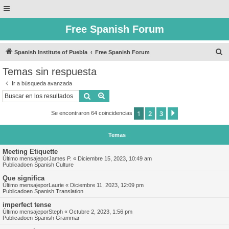
Free Spanish Forum
B
Spanish Institute of Puebla
Free Spanish Forum
u
Temas sin respuesta
s
Ir a búsqueda avanzada
c
Buscar
Búsqueda avanzada
a
1
2
3
Siguiente
Se encontraron 64 coincidencias
r
Temas
Meeting Etiquette
Último mensajepor
James P.
«
Diciembre 15, 2023, 10:49 am
Publicadoen
Spanish Culture
Que significa
Último mensajepor
Laurie
«
Diciembre 11, 2023, 12:09 pm
Publicadoen
Spanish Translation
imperfect tense
Último mensajepor
Steph
«
Octubre 2, 2023, 1:56 pm
Publicadoen
Spanish Grammar