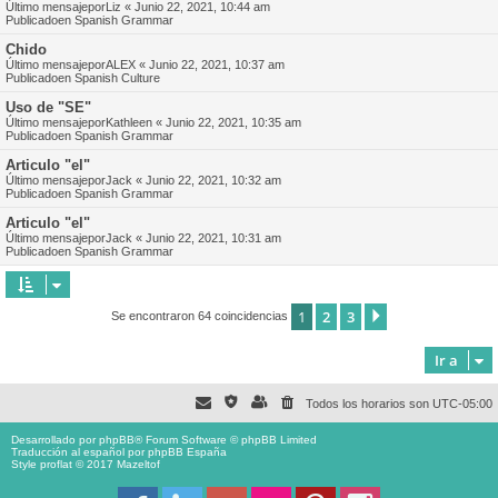
Último mensajepor
Liz
«
Junio 22, 2021, 10:44 am
Publicadoen
Spanish Grammar
Chido
Último mensajepor
ALEX
«
Junio 22, 2021, 10:37 am
Publicadoen
Spanish Culture
Uso de "SE"
Último mensajepor
Kathleen
«
Junio 22, 2021, 10:35 am
Publicadoen
Spanish Grammar
Articulo "el"
Último mensajepor
Jack
«
Junio 22, 2021, 10:32 am
Publicadoen
Spanish Grammar
Articulo "el"
Último mensajepor
Jack
«
Junio 22, 2021, 10:31 am
Publicadoen
Spanish Grammar
1
2
3
Siguiente
Se encontraron 64 coincidencias
Ir a
Todos los horarios son
UTC-05:00
Desarrollado por
phpBB
® Forum Software © phpBB Limited
Traducción al español por
phpBB España
Style proflat © 2017
Mazeltof