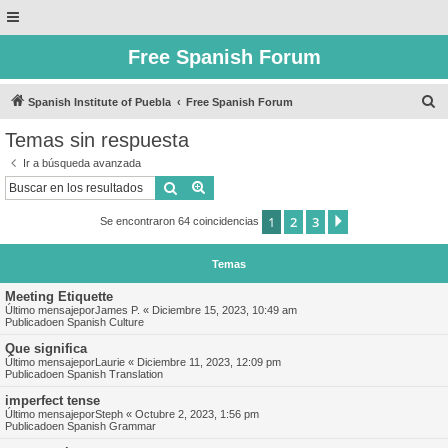
Free Spanish Forum
B
Spanish Institute of Puebla
Free Spanish Forum
u
Temas sin respuesta
s
Ir a búsqueda avanzada
c
Buscar
Búsqueda avanzada
a
1
2
3
Siguiente
Se encontraron 64 coincidencias
r
Temas
Meeting Etiquette
Último mensajepor
James P.
«
Diciembre 15, 2023, 10:49 am
Publicadoen
Spanish Culture
Que significa
Último mensajepor
Laurie
«
Diciembre 11, 2023, 12:09 pm
Publicadoen
Spanish Translation
imperfect tense
Último mensajepor
Steph
«
Octubre 2, 2023, 1:56 pm
Publicadoen
Spanish Grammar