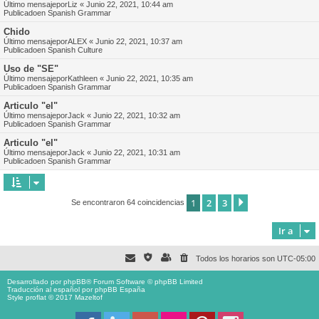
Último mensajepor
Liz
«
Junio 22, 2021, 10:44 am
Publicadoen
Spanish Grammar
Chido
Último mensajepor
ALEX
«
Junio 22, 2021, 10:37 am
Publicadoen
Spanish Culture
Uso de "SE"
Último mensajepor
Kathleen
«
Junio 22, 2021, 10:35 am
Publicadoen
Spanish Grammar
Articulo "el"
Último mensajepor
Jack
«
Junio 22, 2021, 10:32 am
Publicadoen
Spanish Grammar
Articulo "el"
Último mensajepor
Jack
«
Junio 22, 2021, 10:31 am
Publicadoen
Spanish Grammar
1
2
3
Siguiente
Se encontraron 64 coincidencias
Ir a
Todos los horarios son
UTC-05:00
Desarrollado por
phpBB
® Forum Software © phpBB Limited
Traducción al español por
phpBB España
Style proflat © 2017
Mazeltof