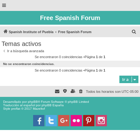
Free Spanish Forum
B
Spanish Institute of Puebla
Free Spanish Forum
u
Temas activos
s
Ir a búsqueda avanzada
c
Se encontraron 0 coincidencias •Página
1
de
1
a
No se encontraron coincidencias.
r
Se encontraron 0 coincidencias •Página
1
de
1
Ir a
Todos los horarios son
UTC-05:00
Desarrollado por
phpBB
® Forum Software © phpBB Limited
Traducción al español por
phpBB España
Style proflat © 2017
Mazeltof