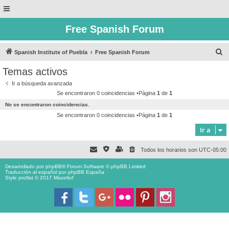
Free Spanish Forum
B
Spanish Institute of Puebla
Free Spanish Forum
u
Temas activos
s
Ir a búsqueda avanzada
c
Se encontraron 0 coincidencias •Página
1
de
1
a
No se encontraron coincidencias.
r
Se encontraron 0 coincidencias •Página
1
de
1
Ir a
Todos los horarios son
UTC-05:00
Desarrollado por
phpBB
® Forum Software © phpBB Limited
Traducción al español por
phpBB España
Style proflat © 2017
Mazeltof