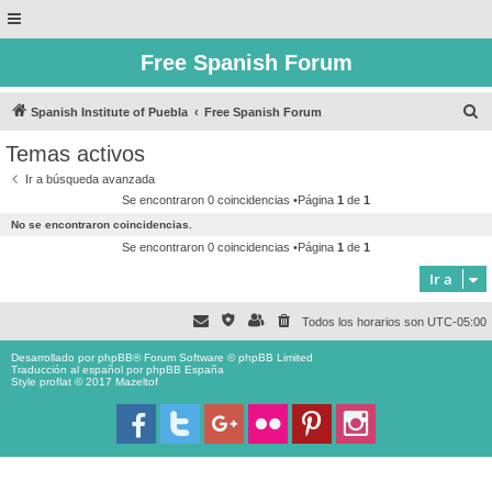
Free Spanish Forum
B
Spanish Institute of Puebla
Free Spanish Forum
u
Temas activos
s
Ir a búsqueda avanzada
c
Se encontraron 0 coincidencias •Página
1
de
1
a
No se encontraron coincidencias.
r
Se encontraron 0 coincidencias •Página
1
de
1
Ir a
Todos los horarios son
UTC-05:00
Desarrollado por
phpBB
® Forum Software © phpBB Limited
Traducción al español por
phpBB España
Style proflat © 2017
Mazeltof