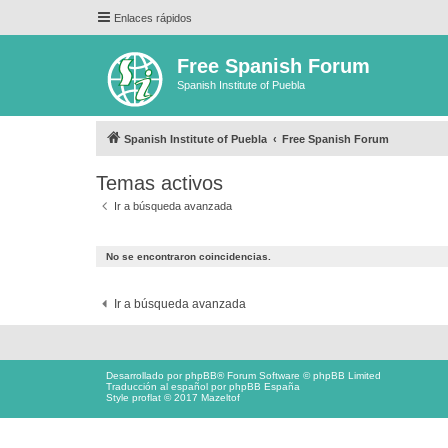
Enlaces rápidos
Free Spanish Forum
Spanish Institute of Puebla
Spanish Institute of Puebla
Free Spanish Forum
Temas activos
Ir a búsqueda avanzada
No se encontraron coincidencias.
Ir a búsqueda avanzada
Desarrollado por
phpBB
® Forum Software © phpBB Limited
Traducción al español por
phpBB España
Style proflat © 2017
Mazeltof