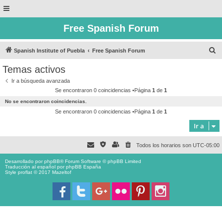
Free Spanish Forum
B
Spanish Institute of Puebla
Free Spanish Forum
u
Temas activos
s
Ir a búsqueda avanzada
c
Se encontraron 0 coincidencias •Página
1
de
1
a
No se encontraron coincidencias.
r
Se encontraron 0 coincidencias •Página
1
de
1
Ir a
Todos los horarios son
UTC-05:00
Desarrollado por
phpBB
® Forum Software © phpBB Limited
Traducción al español por
phpBB España
Style proflat © 2017
Mazeltof