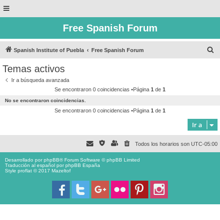
Free Spanish Forum
B
Spanish Institute of Puebla
Free Spanish Forum
u
Temas activos
s
Ir a búsqueda avanzada
c
Se encontraron 0 coincidencias •Página
1
de
1
a
No se encontraron coincidencias.
r
Se encontraron 0 coincidencias •Página
1
de
1
Ir a
Todos los horarios son
UTC-05:00
Desarrollado por
phpBB
® Forum Software © phpBB Limited
Traducción al español por
phpBB España
Style proflat © 2017
Mazeltof