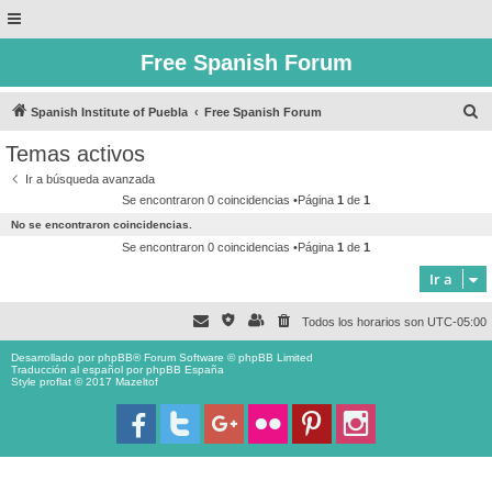
Free Spanish Forum
B
Spanish Institute of Puebla
Free Spanish Forum
u
Temas activos
s
Ir a búsqueda avanzada
c
Se encontraron 0 coincidencias •Página
1
de
1
a
No se encontraron coincidencias.
r
Se encontraron 0 coincidencias •Página
1
de
1
Ir a
Todos los horarios son
UTC-05:00
Desarrollado por
phpBB
® Forum Software © phpBB Limited
Traducción al español por
phpBB España
Style proflat © 2017
Mazeltof