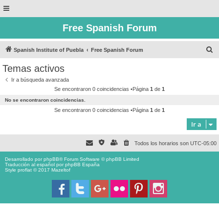
Free Spanish Forum
B
Spanish Institute of Puebla
Free Spanish Forum
u
Temas activos
s
Ir a búsqueda avanzada
c
Se encontraron 0 coincidencias •Página
1
de
1
a
No se encontraron coincidencias.
r
Se encontraron 0 coincidencias •Página
1
de
1
Ir a
Todos los horarios son
UTC-05:00
Desarrollado por
phpBB
® Forum Software © phpBB Limited
Traducción al español por
phpBB España
Style proflat © 2017
Mazeltof