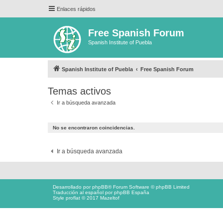
Enlaces rápidos
Free Spanish Forum
Spanish Institute of Puebla
Spanish Institute of Puebla
Free Spanish Forum
Temas activos
Ir a búsqueda avanzada
No se encontraron coincidencias.
Ir a búsqueda avanzada
Desarrollado por
phpBB
® Forum Software © phpBB Limited
Traducción al español por
phpBB España
Style proflat © 2017
Mazeltof