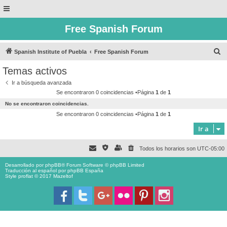
Free Spanish Forum
B
Spanish Institute of Puebla
Free Spanish Forum
u
Temas activos
s
Ir a búsqueda avanzada
c
Se encontraron 0 coincidencias •Página
1
de
1
a
No se encontraron coincidencias.
r
Se encontraron 0 coincidencias •Página
1
de
1
Ir a
Todos los horarios son
UTC-05:00
Desarrollado por
phpBB
® Forum Software © phpBB Limited
Traducción al español por
phpBB España
Style proflat © 2017
Mazeltof