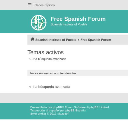
Enlaces rápidos
Free Spanish Forum
Spanish Institute of Puebla
Spanish Institute of Puebla
Free Spanish Forum
Temas activos
Ir a búsqueda avanzada
No se encontraron coincidencias.
Ir a búsqueda avanzada
Desarrollado por
phpBB
® Forum Software © phpBB Limited
Traducción al español por
phpBB España
Style proflat © 2017
Mazeltof